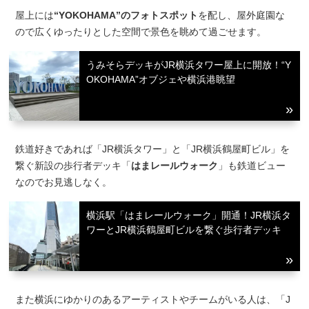
屋上には
“YOKOHAMA”のフォトスポット
を配し、屋外庭園な
ので広くゆったりとした空間で景色を眺めて過ごせます。
うみそらデッキがJR横浜タワー屋上に開放！“Y
OKOHAMA”オブジェや横浜港眺望
鉄道好きであれば「JR横浜タワー」と「JR横浜鶴屋町ビル」を
繋ぐ新設の歩行者デッキ「
はまレールウォーク
」も鉄道ビュー
なのでお見逃しなく。
横浜駅「はまレールウォーク」開通！JR横浜タ
ワーとJR横浜鶴屋町ビルを繋ぐ歩行者デッキ
また横浜にゆかりのあるアーティストやチームがいる人は、「J