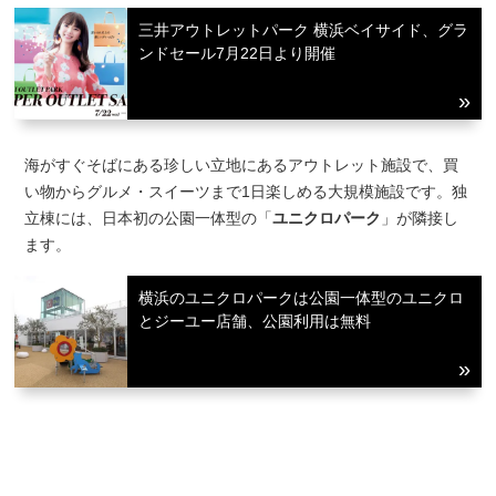
三井アウトレットパーク 横浜ベイサイド、グラ
ンドセール7月22日より開催
海がすぐそばにある珍しい立地にあるアウトレット施設で、買
い物からグルメ・スイーツまで1日楽しめる大規模施設です。独
立棟には、日本初の公園一体型の「
ユニクロパーク
」が隣接し
ます。
横浜のユニクロパークは公園一体型のユニクロ
とジーユー店舗、公園利用は無料