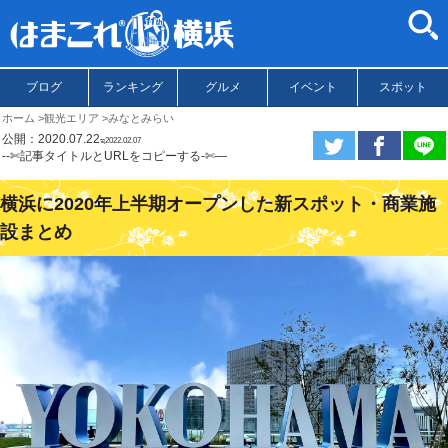
ブログ
ランキング
グルメ
イベント
スポット
ホーム
観光エリア
みなとみらい
公開：2020.07.22
ಇ2022.02.07
--✄記事タイトルとURLをコピーする-✄—
横浜に2020年上半期オープンした新スポット・商業施
設まとめ