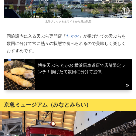
北仲ブリック＆ホワイトから見た眺望
同施設内に入る天ぷら専門店「
たかお
」が揚げたての天ぷらを
数回に分けて常に熱々の状態で食べられるので美味しく楽しく
おすすめです。
博多天ぷら たかお 横浜馬車道店で店舗限定ラ
ンチ！揚げたて数回に分けて提供
京急ミュージアム（みなとみらい）