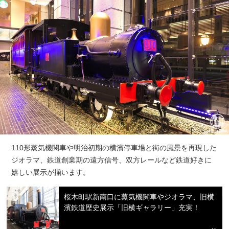
110形蒸気機関車や明治初期の横濱停車場と街の風景を再現した
ジオラマ、鉄道創業期の遠方信号、双方レールなど鉄道好きに
嬉しい展示が揃います。
桜木町駅新南口に蒸気機関車やジオラマ、旧横
濱鉄道歴史展示「旧横ギャラリー」充実！