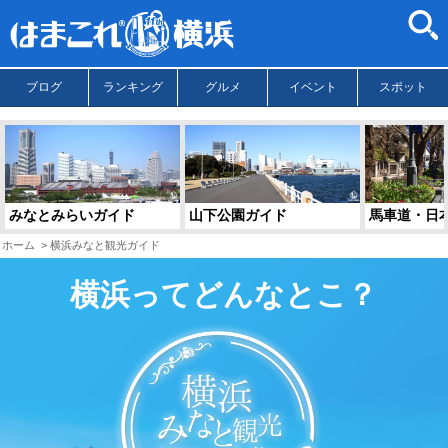
ブログ
ランキング
グルメ
イベント
スポット
みなとみらいガイド
山下公園ガイド
馬車道・日
ホーム
横浜みなと観光ガイド
横浜ってどんなとこ？