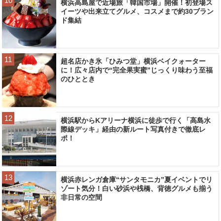
横浜高島屋で近場旅「韓国市場」開催！初登場ス
イーツや出来立てグルメ、コスメまで約30ブラン
ド集結
超名店かき氷「ひみつ堂」横浜ベイクォーター
に！広々店内で“完全果実蜜”じっくり味わう至福
のひととき
横浜駅からKアリーナ横浜に徒歩で行く「高島水
際線デッキ」経由の新ルート写真付きで徹底レ
ポ！
横浜赤レンガ倉庫“サンタモニカ”夏イベントでリ
ゾート気分！白い砂浜や桟橋、背徳グルメも揃う
非日常の空間