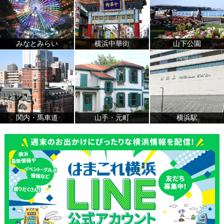
みなとみらい
横浜中華街
山下公園
関内・馬車道
山手・元町
横浜駅