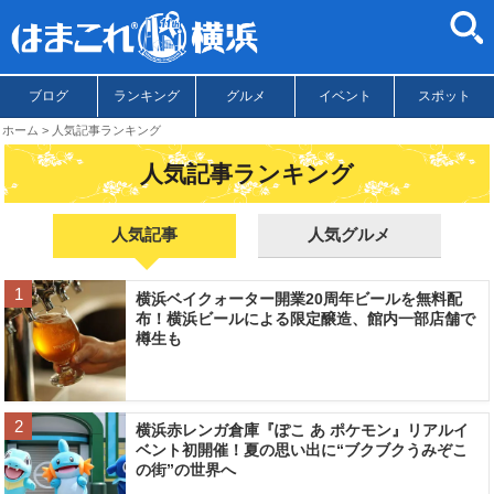
ブログ
ランキング
グルメ
イベント
スポット
ホーム
人気記事ランキング
人気記事ランキング
人気記事
人気グルメ
横浜ベイクォーター開業20周年ビールを無料配
布！横浜ビールによる限定醸造、館内一部店舗で
樽生も
横浜赤レンガ倉庫『ぽこ あ ポケモン』リアルイ
ベント初開催！夏の思い出に“ブクブクうみぞこ
の街”の世界へ