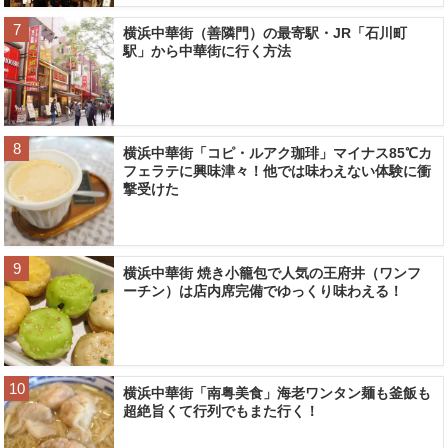
横浜中華街（善隣門）の最寄駅・JR「石川町
駅」から中華街に行く方法
横浜中華街「コピ・ルアク珈琲」マイナス85℃カ
フェラテに興味津々！他では味わえない体験に衝
撃受けた
横浜中華街 焼き小籠包で人気の王府井（ワンフ
ーチン）は店内席完備でゆっくり味わえる！
横浜中華街「南粤美食」海老ワンタン麺も釜飯も
超絶旨くて行列でもまた行く！