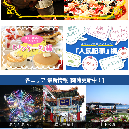
各エリア 最新情報 [随時更新中！]
みなとみらい
横浜中華街
山下公園