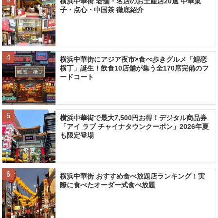
横浜中華街 老舗・名店のお土産店20選 中華菓
子・点心・中国茶 徹底紹介
横浜中華街にアジア夜市×食べ歩きグルメ「鯉恋
横丁」誕生！飲食10店舗が集う全170席完備のフ
ードコート
横浜中華街で最大7,500円お得！デジタル商品券
「アイ ラブ チャイナタウンクーポン」2026年夏
も限定登場
横浜中華街 おすすめ食べ放題店ランキング！実
際に食べたオーダー式食べ放題