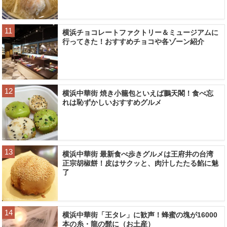
横浜チョコレートファクトリー＆ミュージアムに
行ってきた！おすすめチョコや各ゾーン紹介
横浜中華街 焼き小籠包といえば鵬天閣！食べ忘
れは恥ずかしいおすすめグルメ
横浜中華街 最新食べ歩きグルメは王府井の台湾
正宗胡椒餅！皮はサクッと、肉汁したたる餡に魅
了
横浜中華街「王タレ」に歓声！蜂蜜の塊が16000
本の糸・龍の髭に（お土産）