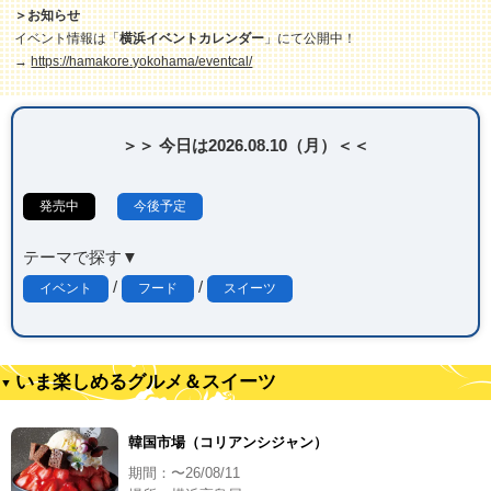
＞お知らせ
イベント情報は「
横浜イベントカレンダー
」にて公開中！
→
https://hamakore.yokohama/eventcal/
＞＞ 今日は2026.08.10（月）＜＜
発売中
今後予定
テーマで探す▼
/
/
イベント
フード
スイーツ
いま楽しめるグルメ＆スイーツ
韓国市場（コリアンシジャン）
期間：〜26/08/11