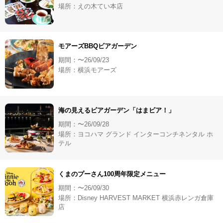
場所：えの木てい本店
モアーズBBQビアガーデン
期間：〜26/09/23
場所：横浜モアーズ
海の見えるビアガーデン「はまビア！」
期間：〜26/09/28
場所：ヨコハマ グランド インターコンチネンタル ホ
テル
くまのプーさん100周年限定メニュー
期間：〜26/09/30
場所：Disney HARVEST MARKET 横浜赤レンガ倉庫
店