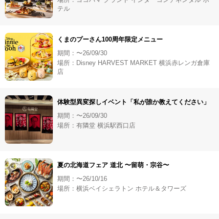
テル
くまのプーさん100周年限定メニュー
期間：〜26/09/30
場所：Disney HARVEST MARKET 横浜赤レンガ倉庫
店
体験型異変探しイベント「私が誰か教えてください」
期間：〜26/09/30
場所：有隣堂 横浜駅西口店
夏の北海道フェア 道北 〜留萌・宗谷〜
期間：〜26/10/16
場所：横浜ベイシェラトン ホテル＆タワーズ