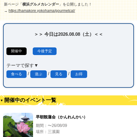
新ページ「
横浜グルメカレンダー
」を公開しました！
→
https://hamakore.yokohama/gourmetcal/
＞＞ 今日は2026.08.08（土）＜＜
開催中
今後予定
テーマで探す▼
/
/
/
食べる
遊ぶ
見る
お得
開催中のイベント一覧
早朝観蓮会（かんれんかい）
期間：〜26/08/09
場所：三溪園