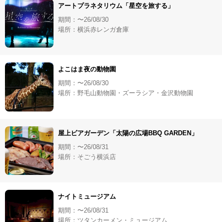
アートプラネタリウム「星空を旅する」
期間：〜26/08/30
場所：横浜赤レンガ倉庫
よこはま夜の動物園
期間：〜26/08/30
場所：野毛山動物園・ズーラシア・金沢動物園
屋上ビアガーデン「太陽の広場BBQ GARDEN」
期間：〜26/08/31
場所：そごう横浜店
ナイトミュージアム
期間：〜26/08/31
場所：ツタンカーメン・ミュージアム