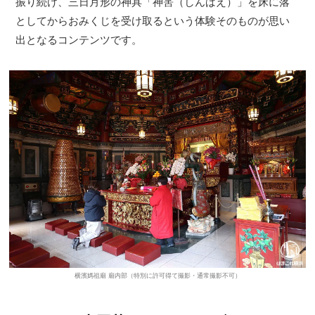
振り続け、三日月形の神具「神筈（しんばえ）」を床に落
としてからおみくじを受け取るという体験そのものが思い
出となるコンテンツです。
横濱媽祖廟 廟内部（特別に許可得て撮影・通常撮影不可）