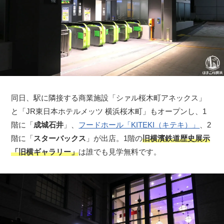
同日、駅に隣接する商業施設「シァル桜木町アネックス」
と「JR東日本ホテルメッツ 横浜桜木町」もオープンし、1
階に「
成城石井
」、
フードホール「KITEKI（キテキ）」
、2
階に「
スターバックス
」が出店。1階の
旧横濱鉄道歴史展示
「旧横ギャラリー」
は誰でも見学無料です。