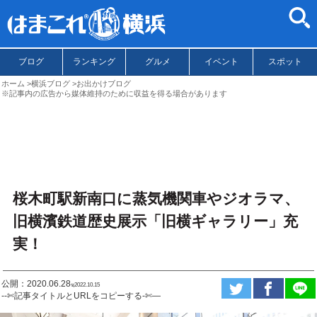
ブログ
ランキング
グルメ
イベント
スポット
ホーム
横浜ブログ
お出かけブログ
※記事内の広告から媒体維持のために収益を得る場合があります
桜木町駅新南口に蒸気機関車やジオラマ、
旧横濱鉄道歴史展示「旧横ギャラリー」充
実！
公開：2020.06.28
ಇ2022.10.15
--✄記事タイトルとURLをコピーする-✄—