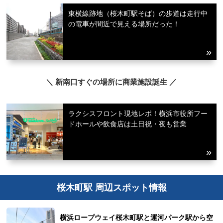
東横線跡地（桜木町駅そば）の歩道は走行中
の電車が間近で見える場所だった！
＼ 新南口すぐの場所に商業施設誕生 ／
ラクシスフロント現地レポ！横浜市役所フー
ドホールや飲食店は土日祝・夜も営業
桜木町駅 周辺スポット情報
横浜ロープウェイ桜木町駅と運河パーク駅から空