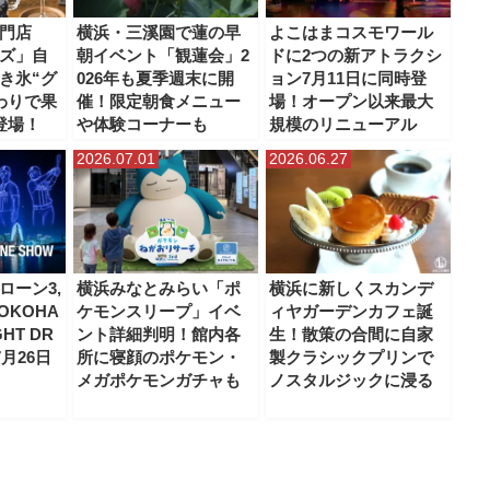
門店
横浜・三溪園で蓮の早
よこはまコスモワール
ズ」自
朝イベント「観蓮会」2
ドに2つの新アトラクシ
き氷“グ
026年も夏季週末に開
ョン7月11日に同時登
わりで果
催！限定朝食メニュー
場！オープン以来最大
登場！
や体験コーナーも
規模のリニューアル
2026.07.01
2026.06.27
ローン3,
横浜みなとみらい「ポ
横浜に新しくスカンデ
OKOHA
ケモンスリープ」イベ
ィヤガーデンカフェ誕
GHT DR
ント詳細判明！館内各
生！散策の合間に自家
7月26日
所に寝顔のポケモン・
製クラシックプリンで
メガポケモンガチャも
ノスタルジックに浸る