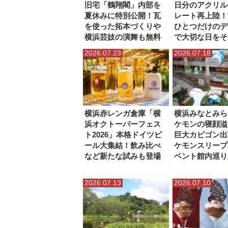
旧宅「鶴翔閣」内部を
日分のアクリル
夏休みに特別公開！瓦
レート再上陸！
を使った拓本づくりや
ひとつだけのデ
横浜芸妓の演舞も無料
で大切な日をそ
2026.07.23
2026.07.18
横浜赤レンガ倉庫「横
横浜みなとみら
浜オクトーバーフェス
ケモンの寝顔溢
ト2026」本格ドイツビ
巨大カビゴン出
ール大集結！飲み比べ
ケモンスリープ
など新たな試みも登場
ベント館内巡り
2026.07.13
2026.07.10