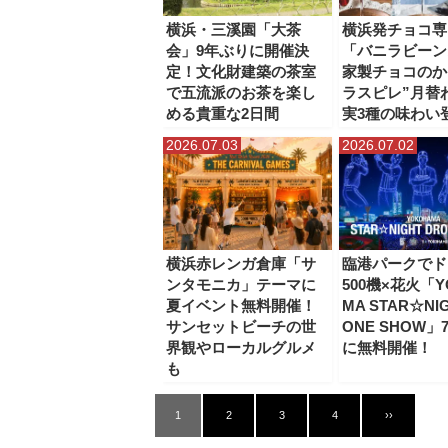
横浜・三溪園「大茶
横浜発チョコ専
会」9年ぶりに開催決
「バニラビーン
定！文化財建築の茶室
家製チョコのか
で五流派のお茶を楽し
ラスピレ”月替
める貴重な2日間
実3種の味わい
2026.07.03
2026.07.02
横浜赤レンガ倉庫「サ
臨港パークでド
ンタモニカ」テーマに
500機×花火「Y
夏イベント無料開催！
MA STAR☆NI
サンセットビーチの世
ONE SHOW」
界観やローカルグルメ
に無料開催！
も
1
2
3
4
››