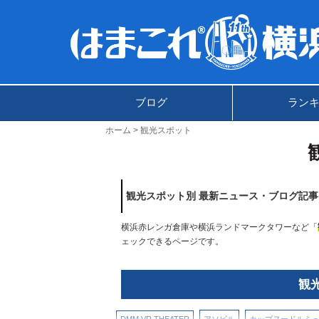
ブログ
ラン
ホーム
観光スポット
観光スポット別 最新ニュース・ブログ記事
横浜赤レンガ倉庫や横浜ランドマークタワーなど「
ェックできるページです。
観
DMM VR THEATER
アソビル
カップヌードルミ