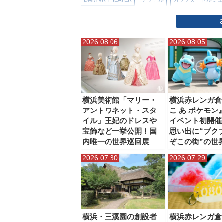
ぷかりさん橋
ヨコハマエアキャビン（ロープウェイ
2026.08.06
2026.08.05
帆船日本丸（日本丸メモリアルパーク）
新横浜ラー
横浜・八景島シーパラダイス
横浜アンパンマンこど
横浜マリンタワー
横浜ランドマークタワー
横浜
横浜美術館「マリー・
横浜赤レンガ倉
アントワネット・スタ
こ あ ポケモン
水陸両用バス（横浜みなとみらい）
臨港パーク
イル」王妃のドレスや
イベント初開催
宝飾など一挙公開！国
思い出に“ブク
内唯一の世界巡回展
ぞこの街”の世
2026.07.30
2026.07.29
横浜・三溪園の創設者
横浜赤レンガ倉