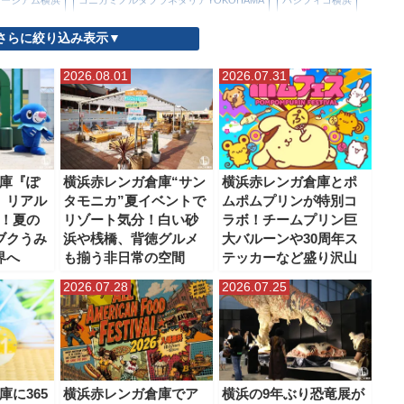
さらに絞り込み表示▼
）
よこはまコスモワールド
北仲ブリック＆ホワイト
山下公園
2026.08.01
2026.07.31
メン博物館（ラー博）
日本郵船氷川丸
横浜・三溪園
もミュージアム
横浜ハンマーヘッド
横浜ベイブリッジスカイウォーク
人形の家
横浜公園
横浜港大さん橋
横浜美術館
横浜赤レンガ倉庫
庫『ぽ
横浜赤レンガ倉庫“サン
横浜赤レンガ倉庫とポ
』リアル
タモニカ”夏イベントで
ムポムプリンが特別コ
象の鼻パーク・象の鼻テラス
！夏の
リゾート気分！白い砂
ラボ！チームプリン巨
ブクうみ
浜や桟橋、背徳グルメ
大バルーンや30周年ス
界へ
も揃う非日常の空間
テッカーなど盛り沢山
2026.07.28
2026.07.25
庫に365
横浜赤レンガ倉庫でア
横浜の9年ぶり恐竜展が