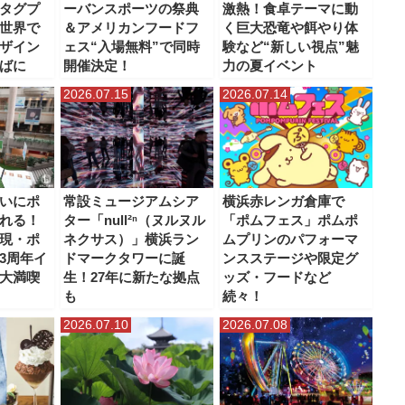
タグプ
ーバンスポーツの祭典
激熱！食卓テーマに動
世界で
＆アメリカンフードフ
く巨大恐竜や餌やり体
ザイン
ェス“入場無料”で同時
験など“新しい視点”魅
ばに
開催決定！
力の夏イベント
2026.07.15
2026.07.14
いにポ
常設ミュージアムシア
横浜赤レンガ倉庫で
れる！
ター「null²ⁿ（ヌルヌル
「ポムフェス」ポムポ
現・ポ
ネクサス）」横浜ラン
ムプリンのパフォーマ
3周年イ
ドマークタワーに誕
ンスステージや限定グ
大満喫
生！27年に新たな拠点
ッズ・フードなど
も
続々！
2026.07.10
2026.07.08