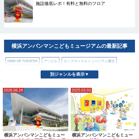
施設徹底レポ！有料と無料のフロア
横浜アンパンマンこどもミュージアムの最新記事
DMM VR THEATER
アソビル
カップヌードルミュージアム横浜
コニカミノルタプラネタリアYOKOHAMA
パシフィコ横浜
ぷかりさん橋
別ジャンルを表示▼
ヨコハマエアキャビン（ロープウェイ）
よこはまコスモワールド
2026.06.24
2025.03.03
北仲ブリック＆ホワイト
山下公園
帆船日本丸（日本丸メモリアルパーク）
新横浜ラーメン博物館（ラー博）
日本郵船氷川丸
横浜・三溪園
横浜・八景島シーパラダイス
横浜アンパンマンこどもミュージアム
横浜ハンマーヘッド
横浜アンパンマンこどもミュー
横浜アンパンマンこどもミュー