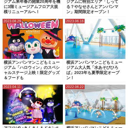
ジアム来年春の開業20周年を機
ジアムに特別エリア「しって
横浜ベイブリッジスカイウォーク
横浜マリンタワー
に3階ミュージアムフロア大規
る？やなせさんとアンパンマ
模リニューアルへ！
ン」期間限定オープン！
横浜ランドマークタワー
横浜人形の家
横浜公園
横浜港大さん橋
2023.08.29
2023.06.16
横浜美術館
横浜赤レンガ倉庫
水陸両用バス（横浜みなとみらい）
臨港パーク
象の鼻パーク・象の鼻テラス
横浜アンパンマンこどもミュー
横浜アンパンマンこどもミュー
ジアム「ハロウィン」のスペシ
ジアム大人気「水あそびひろ
ャルステージ上映！限定グッズ
ば」2023年も夏季限定オープ
＆フードも
ン！
2023.04.11
2022.06.22