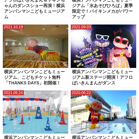
アフロばいきんまん＆ドキンち
横浜アンパンマンこどもミュー
ゃんのダンスショー再演！横浜
ジアム「水あそびひろば」夏季
アンパンマンこどもミュージア
限定で！バイキンメカがパワー
ム
アップ
2021.10.19
2021.09.03
横浜アンパンマンこどもミュー
横浜アンパンマンこどもミュー
ジアム、こどもチケット無料
ジアム新ステージ開演！アフロ
「THANKS DAYS」初開催！
ばいきんまんがダンス
2021.06.24
2020.06.22
横浜アンパンマンこどもミュー
横浜アンパンマンこどもミュー