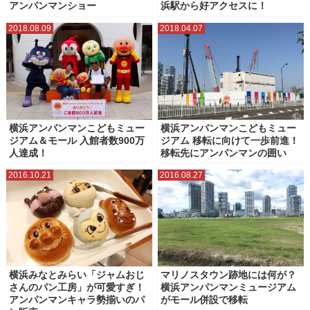
アンパンマンショー
浜駅から好アクセスに！
2018.08.09
2018.04.07
横浜アンパンマンこどもミュー
横浜アンパンマンこどもミュー
ジアム＆モール 入館者数900万
ジアム 移転に向けて一歩前進！
人達成！
移転先にアンパンマンの囲い
2016.10.21
2016.08.27
横浜みなとみらい「ジャムおじ
マリノスタウン跡地には何が？
さんのパン工房」が可愛すぎ！
横浜アンパンマンミュージアム
アンパンマンキャラ勢揃いのパ
がモール併設で移転