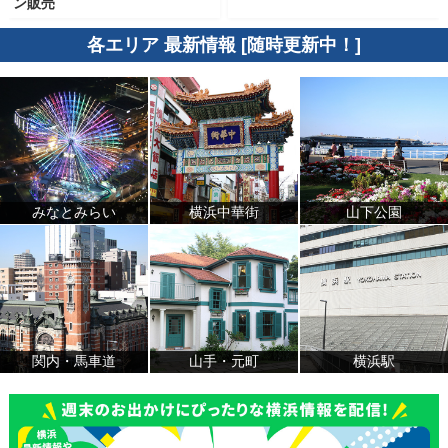
ン販売
各エリア 最新情報 [随時更新中！]
みなとみらい
横浜中華街
山下公園
関内・馬車道
山手・元町
横浜駅