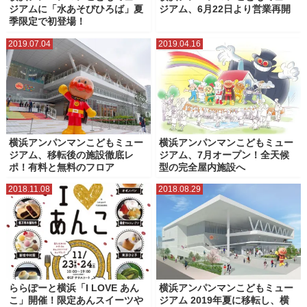
ジアムに「水あそびひろば」夏
ジアム、6月22日より営業再開
季限定で初登場！
2019.07.04
2019.04.16
横浜アンパンマンこどもミュー
横浜アンパンマンこどもミュー
ジアム、移転後の施設徹底レ
ジアム、7月オープン！全天候
ポ！有料と無料のフロア
型の完全屋内施設へ
2018.11.08
2018.08.29
ららぽーと横浜「I LOVE あん
横浜アンパンマンこどもミュー
こ」開催！限定あんスイーツや
ジアム 2019年夏に移転し、横