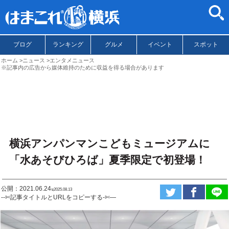
ブログ
ランキング
グルメ
イベント
スポット
ホーム
ニュース
エンタメニュース
※記事内の広告から媒体維持のために収益を得る場合があります
横浜アンパンマンこどもミュージアムに
「水あそびひろば」夏季限定で初登場！
公開：2021.06.24
ಇ2025.08.13
--✄記事タイトルとURLをコピーする-✄—