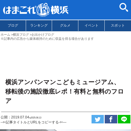
ブログ
ランキング
グルメ
イベント
スポット
ホーム
横浜ブログ
お出かけブログ
※記事内の広告から媒体維持のために収益を得る場合があります
横浜アンパンマンこどもミュージアム、
移転後の施設徹底レポ！有料と無料のフロ
ア
公開：2019.07.04
ಇ2025.08.13
--✄記事タイトルとURLをコピーする-✄—