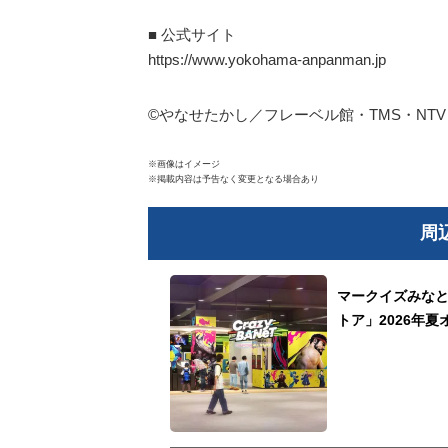
■ 公式サイト
https://www.yokohama-anpanman.jp
©やなせたかし／フレーベル館・TMS・NTV
※画像はイメージ
※掲載内容は予告なく変更となる場合あり
周
マークイズみなと
トア」2026年