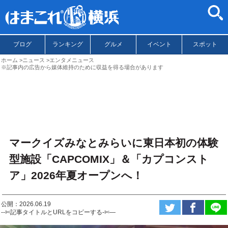
ブログ
ランキング
グルメ
イベント
スポット
ホーム
ニュース
エンタメニュース
※記事内の広告から媒体維持のために収益を得る場合があります
マークイズみなとみらいに東日本初の体験
型施設「CAPCOMIX」＆「カプコンスト
ア」2026年夏オープンへ！
公開：2026.06.19
--✄記事タイトルとURLをコピーする-✄—