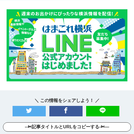
＼ この情報をシェアしよう！ ／
--✄記事タイトルとURLをコピーする-✄—