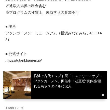
※通常入場券の料金含む
※プログラムの性質上、未就学児の参加不可
■ 場所
ツタンカーメン・ミュージアム（横浜みなとみらいPLOT4
8）
■ 公式サイト
https://tutankhamen.jp/
横浜で古代エジプト展「ミステリー・オブ・
ツタンカーメン」開催中！超至近“実体感”溢
れる展示スタイルに没入
※画像はイメージ