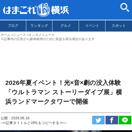
ブログ
ランキング
グルメ
イベント
スポット
ホーム
ニュース
エンタメニュース
※記事内の広告から媒体維持のために収益を得る場合があります
2026年夏イベント！光×音×劇の没入体験
「ウルトラマン ストーリーダイブ展」横
浜ランドマークタワーで開催
公開：2026.06.18
--✄記事タイトルとURLをコピーする-✄—