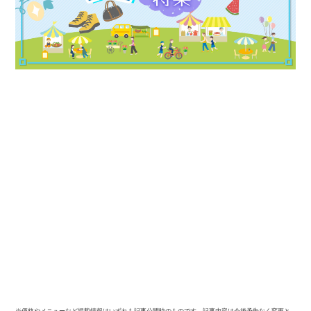
※価格やメニューなど掲載情報はいずれも記事公開時のものです。記事内容は今後予告なく変更と