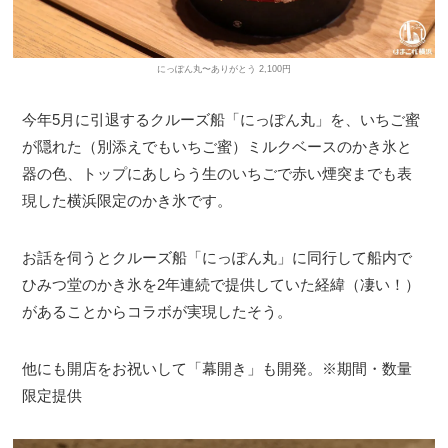
にっぽん丸〜ありがとう 2,100円
今年5月に引退するクルーズ船「にっぽん丸」を、いちご蜜
が隠れた（別添えでもいちご蜜）ミルクベースのかき氷と
器の色、トップにあしらう生のいちごで赤い煙突までも表
現した横浜限定のかき氷です。
お話を伺うとクルーズ船「にっぽん丸」に同行して船内で
ひみつ堂のかき氷を2年連続で提供していた経緯（凄い！）
があることからコラボが実現したそう。
他にも開店をお祝いして「幕開き」も開発。※期間・数量
限定提供