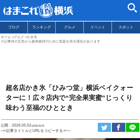
ブログ
ランキング
グルメ
イベント
スポット
ホーム
グルメ
かき氷
※記事内の広告から媒体維持のために収益を得る場合があります
超名店かき氷「ひみつ堂」横浜ベイクォー
ターに！広々店内で“完全果実蜜”じっくり
味わう至福のひととき
公開：2026.05.02
ಇ2026.06.09
--✄記事タイトルとURLをコピーする-✄—