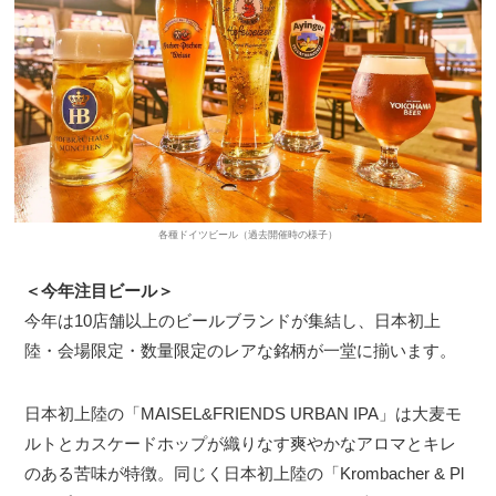
各種ドイツビール（過去開催時の様子）
＜今年注目ビール＞
今年は10店舗以上のビールブランドが集結し、日本初上
陸・会場限定・数量限定のレアな銘柄が一堂に揃います。
日本初上陸の「MAISEL&FRIENDS URBAN IPA」は大麦モ
ルトとカスケードホップが織りなす爽やかなアロマとキレ
のある苦味が特徴。同じく日本初上陸の「Krombacher & Pl