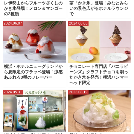
レ伊勢山からフルーツ尽くしの
茶「かき氷」登場！みなとみら
かき氷登場！メロン＆マンゴー
いの景色広がるホテルラウンジ
の2種類
で
2024.06.07
2024.06.03
横浜・ホテルニューグランドか
チョコレート専門店「バニラビ
ら夏限定のフラッペ登場！涼感
ーンズ」クラフトチョコを削っ
あふれる3種のフレーバー
たかき氷を発売！横浜ハンマー
ヘッド限定
2024.05.31
2023.08.19