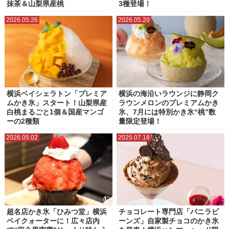
抹茶＆山梨県産桃
3種登場！
焼き肉・ステーキ・肉食
電源カフェ・コワーキングスペース
2026.05.26
2026.05.20
横浜ベイシェラトン「プレミア
横浜の海沿いラウンジに静岡ク
ムかき氷」スタート！山梨県産
ラウンメロンのプレミアムかき
白桃まるごと1個＆国産マンゴ
氷、7月には特別かき氷“桃”数
ーの2種類
量限定登場！
2026.05.02
2025.07.18
超名店かき氷「ひみつ堂」横浜
チョコレート専門店「バニラビ
ベイクォーターに！広々店内
ーンズ」自家製チョコのかき氷