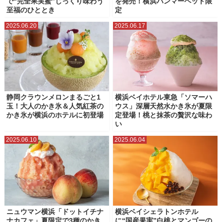
で“完全果実蜜”じっくり味わう
を発売！横浜ハンマーヘッド限
至福のひととき
定
2025.06.20
2025.06.17
静岡クラウンメロンまるごと1
横浜ベイホテル東急「ソマーハ
玉！大人のかき氷＆人気紅茶の
ウス」深層天然水かき氷が夏限
かき氷が横浜のホテルに初登場
定登場！桃と抹茶の贅沢な味わ
い
2025.06.10
2025.06.04
ニュウマン横浜「ドットイチナ
横浜ベイシェラトンホテル
ナカフェ」夏限定で3種のかき
に“国産果実”白桃とマンゴーの