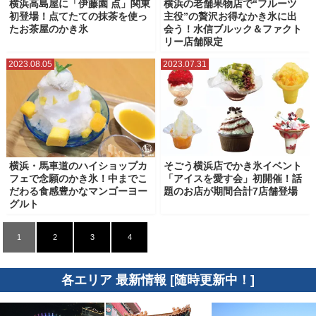
横浜高島屋に「伊藤園 点」関東
横浜の老舗果物店で“フルーツ
初登場！点てたての抹茶を使っ
主役”の贅沢お得なかき氷に出
たお茶屋のかき氷
会う！水信ブルック＆ファクト
リー店舗限定
2023.08.05
2023.07.31
横浜・馬車道のハイショップカ
そごう横浜店でかき氷イベント
フェで念願のかき氷！中までこ
「アイスを愛す会」初開催！話
だわる食感豊かなマンゴーヨー
題のお店が期間合計7店舗登場
グルト
1
2
3
4
各エリア 最新情報 [随時更新中！]