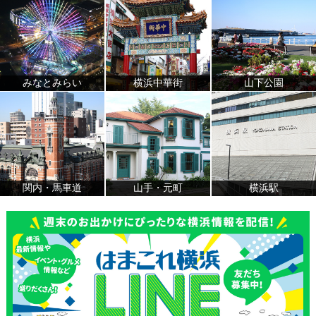
みなとみらい
横浜中華街
山下公園
関内・馬車道
山手・元町
横浜駅