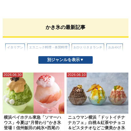
かき氷の最新記事
イタリアン
エスニック料理・各国料理
おひとりさまランチ
おみやげ
お取り寄せグルメ・スイーツ
かき氷
カフェ
スイーツ
別ジャンルを表示▼
テイクアウト・持ち帰り
テレビ紹介
とんかつ・天ぷら・揚げもの
2026.06.30
2026.06.10
パンケーキ
ハンバーガー
パン屋・パン情報
ホテルアフタヌーンティー
ホテルブッフェ
ラーメン・つけ麺
ラーメン（横浜市内）
ラーメン（横浜市外・県内）
ランチ
中華料理・中国料理
和食
居酒屋
横浜ベイホテル東急「ソマーハ
ニュウマン横浜「ドットイチナ
ウス」今夏は“月替わり”かき氷
ナカフェ」白桃＆紅茶やチョコ
工場直売所・アウトレット商品
朝食・モーニング
洋食
海鮮・寿司
登場！信州飯田の純氷×西尾の
＆ピスタチオなどご褒美かき氷