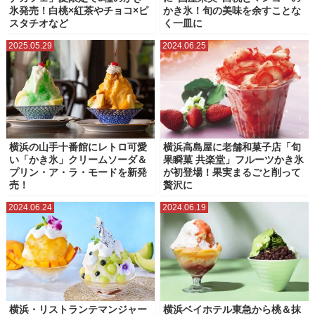
氷発売！白桃×紅茶やチョコ×ピ
かき氷！旬の美味を余すことな
スタチオなど
く一皿に
2025.05.29
2024.06.25
横浜の山手十番館にレトロ可愛
横浜高島屋に老舗和菓子店「旬
い「かき氷」クリームソーダ＆
果瞬菓 共楽堂」フルーツかき氷
プリン・ア・ラ・モードを新発
が初登場！果実まるごと削って
売！
贅沢に
2024.06.24
2024.06.19
横浜・リストランテマンジャー
横浜ベイホテル東急から桃＆抹