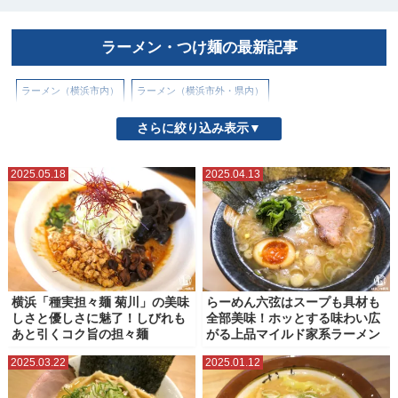
ラーメン・つけ麺の最新記事
ラーメン（横浜市内）
ラーメン（横浜市外・県内）
さらに絞り込み表示▼
2025.05.18
2025.04.13
横浜「種実担々麺 菊川」の美味
らーめん六弦はスープも具材も
しさと優しさに魅了！しびれも
全部美味！ホッとする味わい広
あと引くコク旨の担々麺
がる上品マイルド家系ラーメン
2025.03.22
2025.01.12