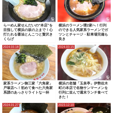
らーめん家せんだいの“本店”を
横浜のラーメン環2家へ！行列
目指して横浜の坂の上まで！心
のできる人気家系ラーメンでガ
打たれる醤油とんこつと贅沢き
ツンとチャージ・駐車場完備も
くらげ
良き
2024.03.18
2024.03.15
家系ラーメン御三家「六角家」
横浜の老舗「玉泉亭」伊勢佐木
戸塚店へ！初めて食べた六角家
町の本店で名物サンマーメンを
系譜のあっさりライトな一杯
行列に並んで週末ランチ食べて
きた！
2024.01.27
2023.12.10