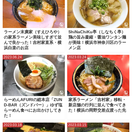
ラーメン末廣家（すえひろや）
ShiNaChiKu亭（しなちく亭）
の家系ラーメン美味しすぎて並
鶏の旨み凝縮・醤油ワンタン麺
んで良かった！吉村家直系・横
が美味！横浜市神奈川区のラー
浜白楽のお店
メン店
2023.06.24
2023.03.24
らーめんAFURIの総本店「ZUN
家系ラーメン「吉村家」移転・
D-BAR（ズンドバー）」ゆず塩
新店舗の行列に並んで食べてき
らーめん食べにお出かけしてき
た！横浜の岡野交差点渡った先
た！
2023.03.18
2023.03.15