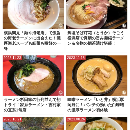
横浜鶴見「麺や海老庵」で激旨
鯛塩そば灯花（とうか）そごう
の海老ラーメンに出会えた！濃
横浜店で真鯛の旨み凝縮ラーメ
厚海老スープも細麺も嗜好の一
ン＆名物の鯛茶漬け堪能！
杯
2023.11.23
2023.11.18
ラーメン杉田家の行列並んで初
味噌ラーメン「いと井」横浜駅
トライ！家系ラーメン・吉村家
岡野に！パンチの効いた白味噌
の直系1号店
の濃厚ラーメン初体験
2023.10.21
2023.08.26