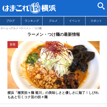
ブログ
ランキング
グルメ
イベント
スポット
ホーム
グルメ
ラーメン・つけ麺
ラーメン・つけ麺の最新情報
新着
横浜「種実担々麺 菊川」の美味しさと優しさに魅了！しびれ
もあと引くコク旨の担々麺