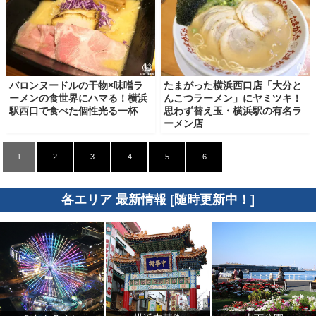
バロンヌードルの干物×味噌ラ
たまがった横浜西口店「大分と
ーメンの食世界にハマる！横浜
んこつラーメン」にヤミツキ！
駅西口で食べた個性光る一杯
思わず替え玉・横浜駅の有名ラ
ーメン店
1
2
3
4
5
6
各エリア 最新情報 [随時更新中！]