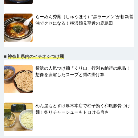
らーめん秀鳳（しゅうほう）“黒ラーメン”が斬新醤
油でクセになる！横浜鶴見至近の鹿島田
■
神奈川県内のイチオシつけ麺
横浜の人気つけ麺「くり山」行列も納得の絶品！
想像を凌駕したスープと麺の掛け算
めん屋もとすけ厚木本店で柚子効く和風豚骨つけ
麺！炙りチャーシューもトロける旨さ