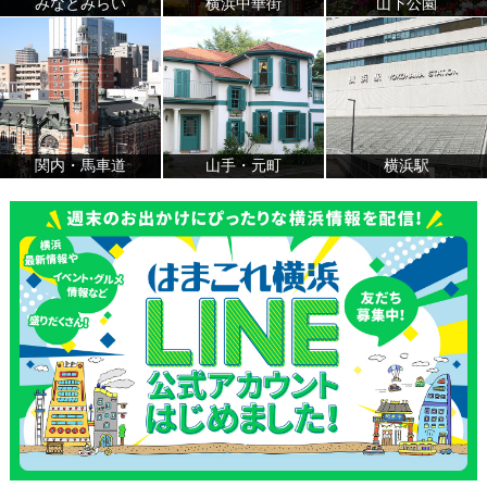
みなとみらい
横浜中華街
山下公園
関内・馬車道
山手・元町
横浜駅