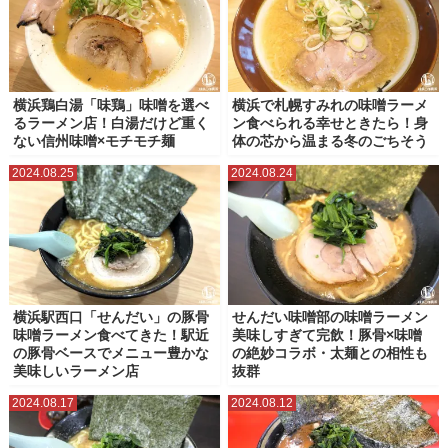
横浜鶏白湯「味鶏」味噌を選べ
横浜で札幌すみれの味噌ラーメ
るラーメン店！白湯だけど重く
ン食べられる幸せときたら！身
ない信州味噌×モチモチ麺
体の芯から温まる冬のごちそう
2024.08.25
2024.08.24
横浜駅西口「せんだい」の豚骨
せんだい味噌部の味噌ラーメン
味噌ラーメン食べてきた！駅近
美味しすぎて完飲！豚骨×味噌
の豚骨ベースでメニュー豊かな
の絶妙コラボ・太麺との相性も
美味しいラーメン店
抜群
2024.08.17
2024.08.12