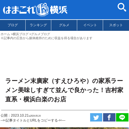
ブログ
ランキング
グルメ
イベント
スポット
ホーム
横浜ブログ
グルメブログ
※記事内の広告から媒体維持のために収益を得る場合があります
ラーメン末廣家（すえひろや）の家系ラー
メン美味しすぎて並んで良かった！吉村家
直系・横浜白楽のお店
公開：2023.10.21
ಇ2024.05.24
--✄記事タイトルとURLをコピーする-✄—