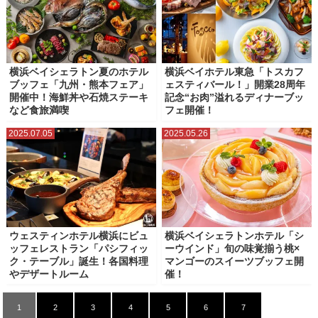
横浜ベイシェラトン夏のホテル
横浜ベイホテル東急「トスカフ
ブッフェ「九州・熊本フェア」
ェスティバール！」開業28周年
開催中！海鮮丼や石焼ステーキ
記念“お肉”溢れるディナーブッ
など食旅満喫
フェ開催！
2025.07.05
2025.05.26
ウェスティンホテル横浜にビュ
横浜ベイシェラトンホテル「シ
ッフェレストラン「パシフィッ
ーウインド」旬の味覚揃う桃×
ク・テーブル」誕生！各国料理
マンゴーのスイーツブッフェ開
やデザートルーム
催！
1
2
3
4
5
6
7