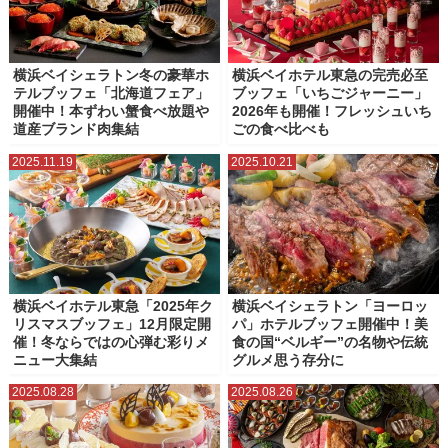
横浜ベイシェラトン冬の豪華ホ
横浜ベイホテル東急の完売必至
テルブッフェ「北海道フェア」
ブッフェ「いちごジャーニー」
開催中！本ずわい蟹食べ放題や
2026年も開催！フレッシュいち
道産ブランド肉集結
ごの食べ比べも
2025.11.19
2025.10.21
横浜ベイホテル東急「2025年ク
横浜ベイシェラトン「ヨーロッ
リスマスブッフェ」12月限定開
パ」ホテルブッフェ開催中！美
催！冬ならではの心弾む彩りメ
食の国“ベルギー”の名物や伝統
ニュー大集結
グルメ思う存分に
2025.08.28
2025.08.26