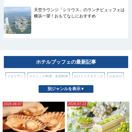
天空ラウンジ「シリウス」のランチビュッフェは
横浜一望！おもてなしにおすすめ
ホテルブッフェの最新記事
イタリアン
エスニック料理・各国料理
おひとりさまランチ
おみやげ
お取り寄せグルメ・スイーツ
かき氷
カフェ
スイーツ
別ジャンルを表示▼
テイクアウト・持ち帰り
テレビ紹介
とんかつ・天ぷら・揚げもの
2026.08.07
2026.07.22
パンケーキ
ハンバーガー
パン屋・パン情報
ホテルアフタヌーンティー
ホテルブッフェ
ラーメン・つけ麺
ラーメン（横浜市内）
ラーメン（横浜市外・県内）