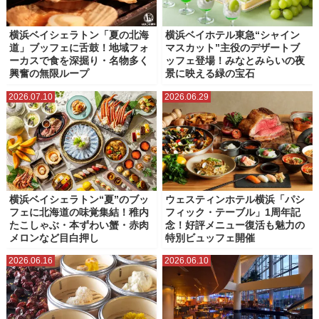
ランチ
中華料理・中国料理
和食
居酒屋
横浜ベイシェラトン「夏の北海
横浜ベイホテル東急“シャイン
道」ブッフェに舌鼓！地域フォ
マスカット”主役のデザートブ
工場直売所・アウトレット商品
朝食・モーニング
洋食
海鮮・寿司
ーカスで食を深掘り・名物多く
ッフェ登場！みなとみらいの夜
興奮の無限ループ
景に映える緑の宝石
焼き肉・ステーキ・肉食
電源カフェ・コワーキングスペース
2026.07.10
2026.06.29
横浜ベイシェラトン“夏”のブッ
ウェスティンホテル横浜「パシ
フェに北海道の味覚集結！稚内
フィック・テーブル」1周年記
たこしゃぶ・本ずわい蟹・赤肉
念！好評メニュー復活も魅力の
メロンなど目白押し
特別ビュッフェ開催
2026.06.16
2026.06.10