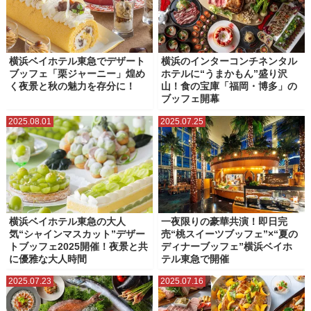
横浜ベイホテル東急でデザート
横浜のインターコンチネンタル
ブッフェ「栗ジャーニー」煌め
ホテルに“うまかもん”盛り沢
く夜景と秋の魅力を存分に！
山！食の宝庫「福岡・博多」の
ブッフェ開幕
2025.08.01
2025.07.25
横浜ベイホテル東急の大人
一夜限りの豪華共演！即日完
気“シャインマスカット”デザー
売“桃スイーツブッフェ”×“夏の
トブッフェ2025開催！夜景と共
ディナーブッフェ”横浜ベイホ
に優雅な大人時間
テル東急で開催
2025.07.23
2025.07.16