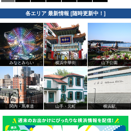
各エリア 最新情報 [随時更新中！]
みなとみらい
横浜中華街
山下公園
関内・馬車道
山手・元町
横浜駅