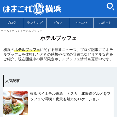
ブログ
ランキング
グルメ
イベント
スポット
ホーム
グルメ
ホテルブッフェ
ホテルブッフェ
横浜の
ホテルブッフェ
に関する最新ニュース、ブログ記事にてホテ
ルブッフェを体験したときの感想や会場の雰囲気などリアルな声を
ご紹介。現在開催中の期間限定ホテルブッフェ情報も更新中です。
人気記事
横浜ベイホテル東急「トスカ」北海道グルメをブ
ッフェで満喫！夜景も魅力のロケーション