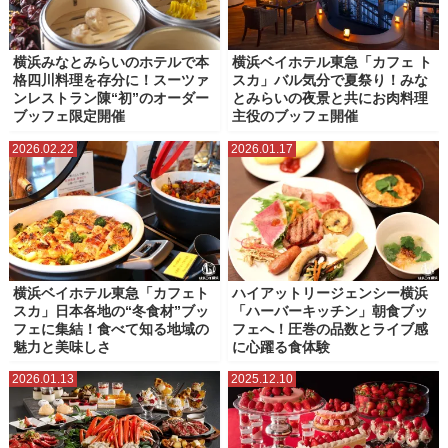
横浜みなとみらいのホテルで本
横浜ベイホテル東急「カフェ ト
格四川料理を存分に！スーツァ
スカ」バル気分で夏祭り！みな
ンレストラン陳“初”のオーダー
とみらいの夜景と共にお肉料理
ブッフェ限定開催
主役のブッフェ開催
2026.02.22
2026.01.17
横浜ベイホテル東急「カフェト
ハイアットリージェンシー横浜
スカ」日本各地の“冬食材”ブッ
「ハーバーキッチン」朝食ブッ
フェに集結！食べて知る地域の
フェへ！圧巻の品数とライブ感
魅力と美味しさ
に心躍る食体験
2026.01.13
2025.12.10