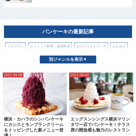
パンケーキの最新記事
イタリアン
エスニック料理・各国料理
おひとりさまランチ
おみやげ
お取り寄せグルメ・スイーツ
かき氷
カフェ
スイーツ
別ジャンルを表示▼
テイクアウト・持ち帰り
テレビ紹介
とんかつ・天ぷら・揚げもの
2022.09.06
2022.09.02
パンケーキ
ハンバーガー
パン屋・パン情報
ホテルアフタヌーンティー
ホテルブッフェ
ラーメン・つけ麺
ラーメン（横浜市内）
ラーメン（横浜市外・県内）
ランチ
中華料理・中国料理
和食
居酒屋
横浜・カハラのシンパンケーキ
エッグスンシングス横浜マリン
にカシスとモンブランクリーム
タワー店でパンケーキ！テラス
工場直売所・アウトレット商品
朝食・モーニング
洋食
海鮮・寿司
をトッピングした新メニュー登
席の開放感も魅力のレストラン
場！
焼き肉・ステーキ・肉食
電源カフェ・コワーキングスペース