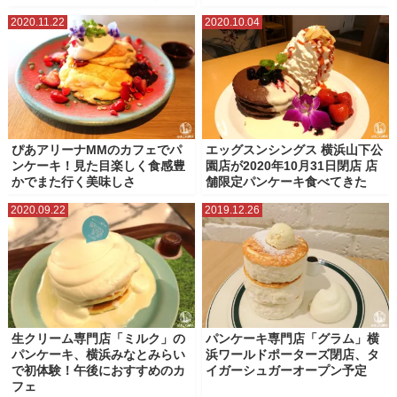
2020.11.22
2020.10.04
ぴあアリーナMMのカフェでパ
エッグスンシングス 横浜山下公
ンケーキ！見た目楽しく食感豊
園店が2020年10月31日閉店 店
かでまた行く美味しさ
舗限定パンケーキ食べてきた
2020.09.22
2019.12.26
生クリーム専門店「ミルク」の
パンケーキ専門店「グラム」横
パンケーキ、横浜みなとみらい
浜ワールドポーターズ閉店、タ
で初体験！午後におすすめのカ
イガーシュガーオープン予定
フェ