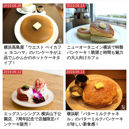
2019.06.26
2019.06.24
横浜高島屋「ウエスト ベイカフ
ニューオータニイン横浜で特製
ェ ヨコハマ」のパンケーキが上
パンケーキ！眺望と時間も魅力
品でふかふかのホットケーキタ
の大人向けカフェ
イプ！
2019.06.12
2019.05.13
エッグスンシングス 横浜山下公
横浜駅「バターミルクチャネ
園店、7周年記念で店舗限定パ
ル」のバターミルクパンケーキ
ンケーキ販売！
が珍しい新食感！