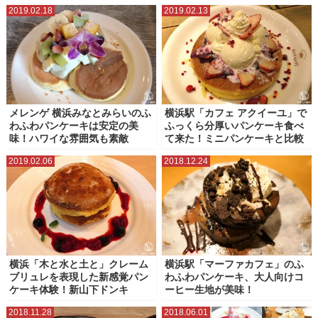
2019.02.18
2019.02.13
メレンゲ 横浜みなとみらいのふ
横浜駅「カフェ アクイーユ」で
わふわパンケーキは安定の美
ふっくら分厚いパンケーキ食べ
味！ハワイな雰囲気も素敵
て来た！ミニパンケーキと比較
2019.02.06
2018.12.24
横浜「木と水と土と」クレーム
横浜駅「マーファカフェ」のふ
ブリュレを表現した新感覚パン
わふわパンケーキ、大人向けコ
ケーキ体験！新山下ドンキ
ーヒー生地が美味！
2018.11.28
2018.06.01