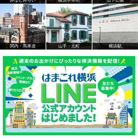
みなとみらい
横浜中華街
山下公園
関内・馬車道
山手・元町
横浜駅