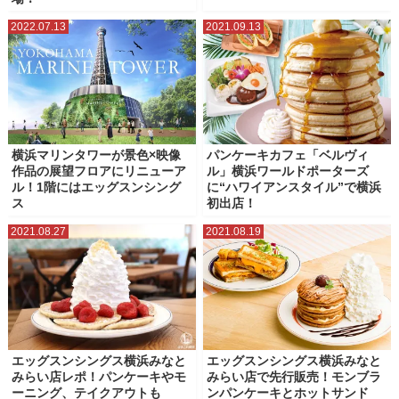
2022.07.13
2021.09.13
横浜マリンタワーが景色×映像
パンケーキカフェ「ベルヴィ
作品の展望フロアにリニューア
ル」横浜ワールドポーターズ
ル！1階にはエッグスンシング
に“ハワイアンスタイル”で横浜
ス
初出店！
2021.08.27
2021.08.19
エッグスンシングス横浜みなと
エッグスンシングス横浜みなと
みらい店レポ！パンケーキやモ
みらい店で先行販売！モンブラ
ーニング、テイクアウトも
ンパンケーキとホットサンド