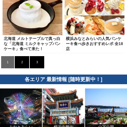
北海道 メルトテーブルで真っ白
横浜みなとみらいの人気パンケ
な「北海道 ミルクキャップパン
ーキ食べ歩きおすすめレポ 全18
ケーキ」食べて来た！
店
1
2
3
各エリア 最新情報 [随時更新中！]