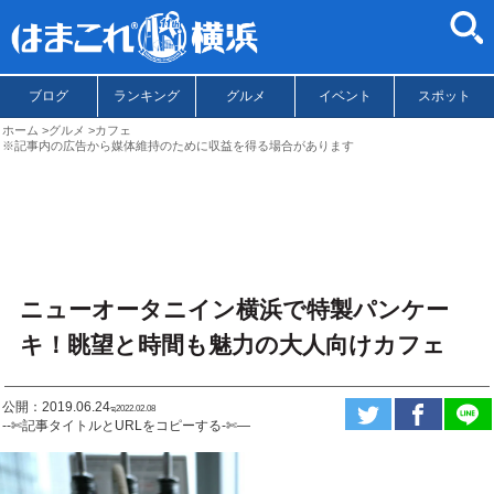
ブログ
ランキング
グルメ
イベント
スポット
ホーム
グルメ
カフェ
※記事内の広告から媒体維持のために収益を得る場合があります
ニューオータニイン横浜で特製パンケー
キ！眺望と時間も魅力の大人向けカフェ
公開：2019.06.24
ಇ2022.02.08
--✄記事タイトルとURLをコピーする-✄—