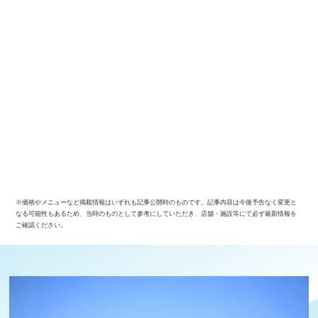
※価格やメニューなど掲載情報はいずれも記事公開時のものです。記事内容は今後予告なく変更と
なる可能性もあるため、当時のものとして参考にしていただき、店舗・施設等にて必ず最新情報を
ご確認ください。