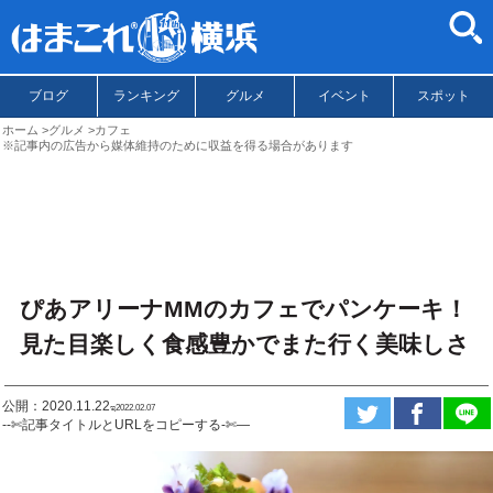
ブログ
ランキング
グルメ
イベント
スポット
ホーム
グルメ
カフェ
※記事内の広告から媒体維持のために収益を得る場合があります
ぴあアリーナMMのカフェでパンケーキ！
見た目楽しく食感豊かでまた行く美味しさ
公開：2020.11.22
ಇ2022.02.07
--✄記事タイトルとURLをコピーする-✄—