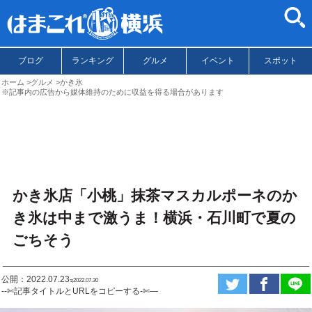
ブログ
ランキング
グルメ
イベント
スポット
ホーム
グルメ
かき氷
※記事内の広告から媒体維持のために収益を得る場合があります
かき氷店「小桃」抹茶マスカルポーネのか
き氷は中まで激うま！横浜・石川町で夏の
ごちそう
公開：2022.07.23
ಇ2022.07.30
--✄記事タイトルとURLをコピーする-✄—