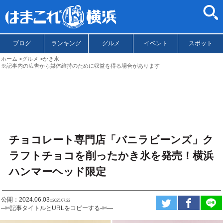
ブログ
ランキング
グルメ
イベント
スポット
ホーム
グルメ
かき氷
※記事内の広告から媒体維持のために収益を得る場合があります
チョコレート専門店「バニラビーンズ」ク
ラフトチョコを削ったかき氷を発売！横浜
ハンマーヘッド限定
公開：2024.06.03
ಇ2025.07.22
--✄記事タイトルとURLをコピーする-✄—