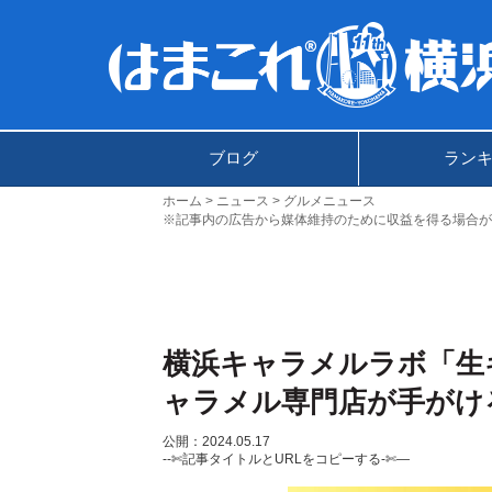
ブログ
ラン
ホーム
ニュース
グルメニュース
※記事内の広告から媒体維持のために収益を得る場合が
横浜キャラメルラボ「生
ャラメル専門店が手がけ
公開：2024.05.17
--✄記事タイトルとURLをコピーする-✄—