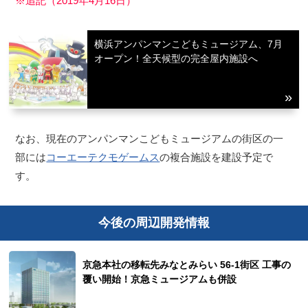
※追記（2019年4月16日）
横浜アンパンマンこどもミュージアム、7月
オープン！全天候型の完全屋内施設へ
なお、現在のアンパンマンこどもミュージアムの街区の一
部には
コーエーテクモゲームス
の複合施設を建設予定で
す。
今後の周辺開発情報
京急本社の移転先みなとみらい 56-1街区 工事の
覆い開始！京急ミュージアムも併設