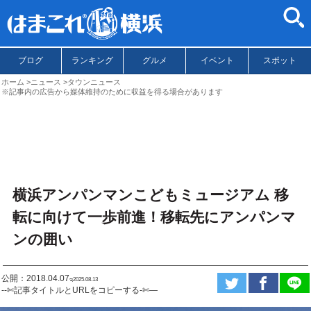
ブログ
ランキング
グルメ
イベント
スポット
ホーム
ニュース
タウンニュース
※記事内の広告から媒体維持のために収益を得る場合があります
横浜アンパンマンこどもミュージアム 移
転に向けて一歩前進！移転先にアンパンマ
ンの囲い
公開：2018.04.07
ಇ2025.08.13
--✄記事タイトルとURLをコピーする-✄—