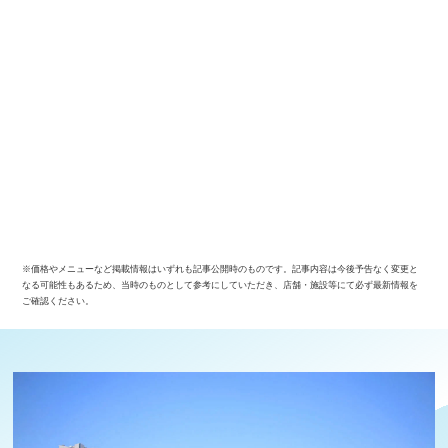
※価格やメニューなど掲載情報はいずれも記事公開時のものです。記事内容は今後予告なく変更と
なる可能性もあるため、当時のものとして参考にしていただき、店舗・施設等にて必ず最新情報を
ご確認ください。