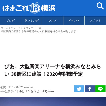
ブログ
ランキング
グルメ
イベント
スポット
ホーム
ニュース
タウンニュース
※記事内の広告から媒体維持のために収益を得る場合があります
ぴあ、大型音楽アリーナを横浜みなとみら
い 38街区に建設！2020年開業予定
公開：2017.07.21
ಇ2022.02.08
--✄記事タイトルとURLをコピーする-✄—