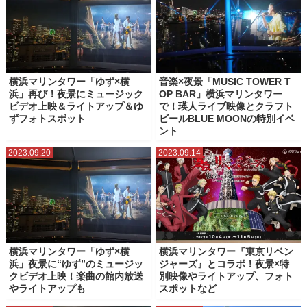
横浜マリンタワー「ゆず×横
音楽×夜景「MUSIC TOWER T
浜」再び！夜景にミュージック
OP BAR」横浜マリンタワー
ビデオ上映＆ライトアップ＆ゆ
で！瑛人ライブ映像とクラフト
ずフォトスポット
ビールBLUE MOONの特別イベ
ント
2023.09.20
2023.09.14
横浜マリンタワー「ゆず×横
横浜マリンタワー『東京リベン
浜」夜景に“ゆず”のミュージッ
ジャーズ』とコラボ！夜景×特
クビデオ上映！楽曲の館内放送
別映像やライトアップ、フォト
やライトアップも
スポットなど