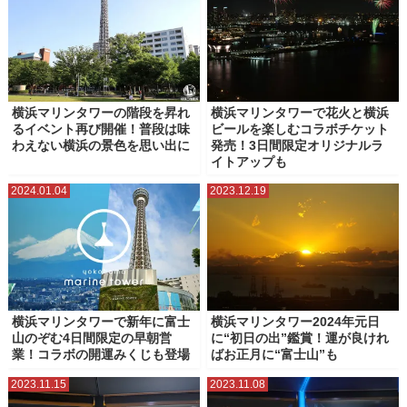
横浜マリンタワーの階段を昇れ
横浜マリンタワーで花火と横浜
るイベント再び開催！普段は味
ビールを楽しむコラボチケット
わえない横浜の景色を思い出に
発売！3日間限定オリジナルラ
イトアップも
2024.01.04
2023.12.19
横浜マリンタワーで新年に富士
横浜マリンタワー2024年元日
山のぞむ4日間限定の早朝営
に“初日の出”鑑賞！運が良けれ
業！コラボの開運みくじも登場
ばお正月に“富士山”も
2023.11.15
2023.11.08