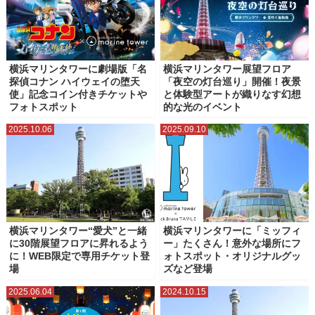
帆船日本丸（日本丸メモリアルパーク）
新横浜ラーメン博物館（ラー博）
日本郵船氷川丸
横浜・三溪園
横浜・八景島シーパラダイス
横浜アンパンマンこどもミュージアム
横浜ハンマーヘッド
横浜マリンタワーに劇場版「名
横浜マリンタワー展望フロア
探偵コナン ハイウェイの堕天
「夜空の灯台巡り」開催！夜景
横浜ベイブリッジスカイウォーク
横浜マリンタワー
使」記念コイン付きチケットや
と体験型アートが織りなす幻想
フォトスポット
的な光のイベント
横浜ランドマークタワー
横浜人形の家
横浜公園
横浜港大さん橋
2025.10.06
2025.09.10
横浜美術館
横浜赤レンガ倉庫
水陸両用バス（横浜みなとみらい）
臨港パーク
象の鼻パーク・象の鼻テラス
横浜マリンタワー“愛犬”と一緒
横浜マリンタワーに「ミッフィ
に30階展望フロアに昇れるよう
ー」たくさん！意外な場所にフ
に！WEB限定で専用チケット登
ォトスポット・オリジナルグッ
場
ズなど登場
2025.06.04
2024.10.15