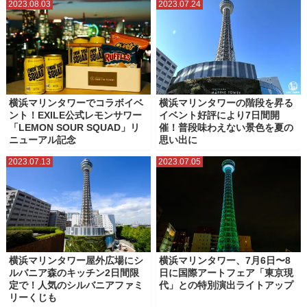
2023.08.03
2023.07.24
横浜マリンタワーでコラボイベ
横浜マリンタワーの階段を昇る
ント！EXILE公式レモンサワー
イベント好評により7日間開
「LEMON SOUR SQUAD」リ
催！普段味わえない景色を夏の
ニューアル記念
思い出に
2023.07.13
2023.07.05
横浜マリンタワー屋外広場にシ
横浜マリンタワー、7月6日〜8
ルバニア森のキッチン2日間限
日に国際アートフェア「東京現
定で！人気のシルバニアファミ
代」との特別演出ライトアップ
リーくじも