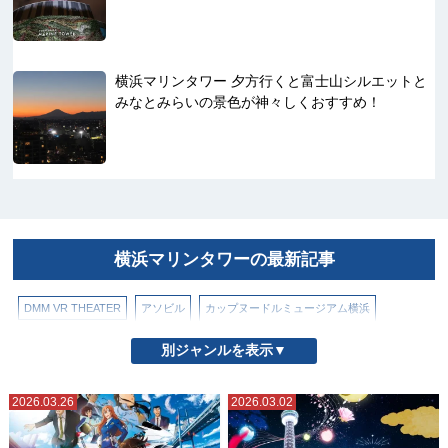
横浜マリンタワー 夕方行くと富士山シルエットと
みなとみらいの景色が神々しくおすすめ！
横浜マリンタワーの最新記事
DMM VR THEATER
アソビル
カップヌードルミュージアム横浜
コニカミノルタプラネタリアYOKOHAMA
パシフィコ横浜
ぷかりさん橋
別ジャンルを表示▼
ヨコハマエアキャビン（ロープウェイ）
よこはまコスモワールド
2026.03.26
2026.03.02
北仲ブリック＆ホワイト
山下公園