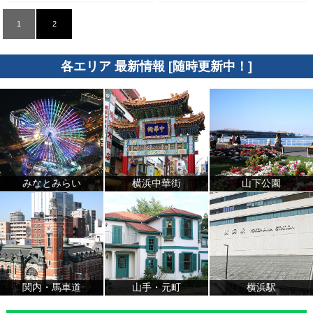
1
2
各エリア 最新情報 [随時更新中！]
みなとみらい
横浜中華街
山下公園
関内・馬車道
山手・元町
横浜駅