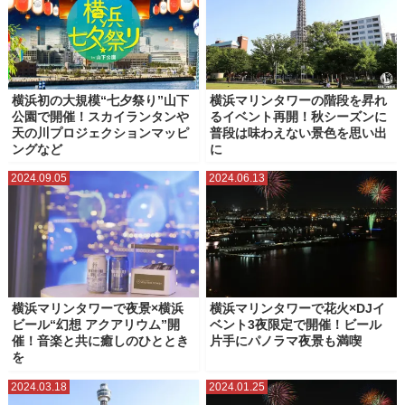
横浜初の大規模“七夕祭り”山下
横浜マリンタワーの階段を昇れ
公園で開催！スカイランタンや
るイベント再開！秋シーズンに
天の川プロジェクションマッピ
普段は味わえない景色を思い出
ングなど
に
2024.09.05
2024.06.13
横浜マリンタワーで夜景×横浜
横浜マリンタワーで花火×DJイ
ビール“幻想 アクアリウム”開
ベント3夜限定で開催！ビール
催！音楽と共に癒しのひととき
片手にパノラマ夜景も満喫
を
2024.03.18
2024.01.25