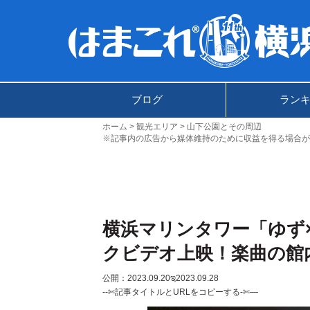
ブログ
ラン
ホーム
観光エリア
山下公園とその周辺
※記事内の広告から媒体維持のために収益を得る場合が
横浜マリンタワー「ゆず×
クビデオ上映！楽曲の館
公開：2023.09.20
ಇ2023.09.28
--✄記事タイトルとURLをコピーする-✄—