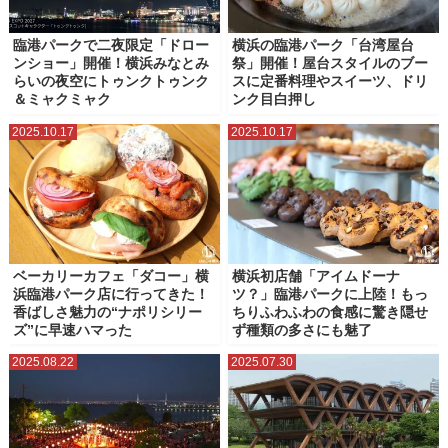
臨港パークで二夜限定「ドロー
横浜の臨港パーク「台湾屋台
ンショー」開催！横浜みなとみ
祭」開催！屋台スタイルのブー
らいの夜空にトゥンクトゥンク
スに定番料理やスイーツ、ドリ
＆ミャクミャク
ンク目白押し
2025.10.17
2025.10.17
ベーカリーカフェ「ダコー」横
横浜初店舗「アイムドーナ
浜臨港パーク店に行ってきた！
ツ？」臨港パークに上陸！もっ
香ばしさ魅力の“ナポリシリー
ちりふわふわの食感に驚き隠せ
ズ”に早速ハマった
ず種類の多さにも魅了
2025.08.22
2025.07.30