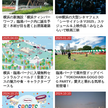
横浜の新施設「横浜ティンバー
GW横浜の大型シネマフェス
ワーフ」臨港パーク内に誕生予
「シーサイドシネマ2025」スケ
定！木材が目を惹くお洒落建築
ジュール＆上映作品！みなとみ
らいで映画三昧
2025.04.03
2025.01.20
横浜・臨港パークに入場無料セ
臨港パークで屋外型ドッグイベ
ントラルフィールド！音楽フェ
ント「YOKOHAMA GOGO DO
スの魅力や食・キャラクターブ
G PARTY」愛犬と乗れる気球も
ースも
初登場！
2024.10.15
2024.10.10