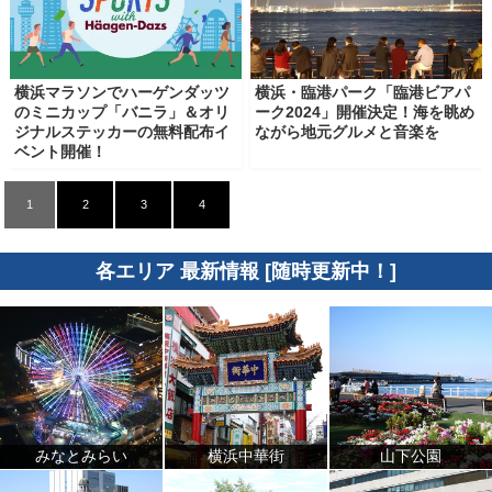
横浜マラソンでハーゲンダッツ
横浜・臨港パーク「臨港ビアパ
のミニカップ「バニラ」＆オリ
ーク2024」開催決定！海を眺め
ジナルステッカーの無料配布イ
ながら地元グルメと音楽を
ベント開催！
1
2
3
4
各エリア 最新情報 [随時更新中！]
みなとみらい
横浜中華街
山下公園