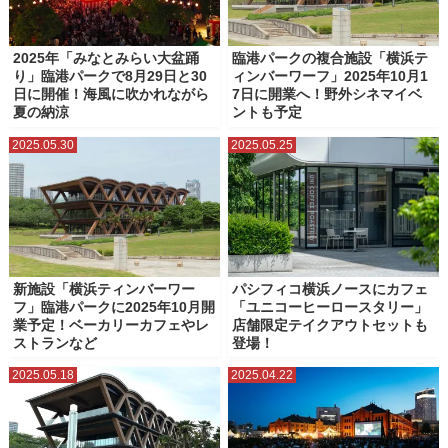
2025年「みなとみらい大盆踊
臨港パークの複合施設「横浜テ
り」臨港パークで8月29日と30
ィンバーワーフ」2025年10月1
日に開催！海風に吹かれながら
7日に開業へ！野外シネマイベ
夏の納涼
ントも予定
2025.05.30
2025.05.25
新施設「横浜ティンバーワー
パシフィコ横浜ノースにカフェ
フ」臨港パークに2025年10月開
「ユニコーヒーロースタリー」
業予定！ベーカリーカフェやレ
店舗限定テイクアウトセットも
ストランなど
登場！
2025.05.18
2025.04.22