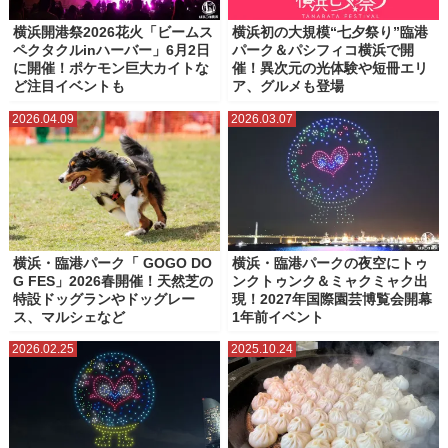
横浜開港祭2026花火「ビームス
横浜初の大規模“七夕祭り”臨港
ペクタクルinハーバー」6月2日
パーク＆パシフィコ横浜で開
に開催！ポケモン巨大カイトな
催！異次元の光体験や短冊エリ
ど注目イベントも
ア、グルメも登場
2026.04.09
2026.03.07
横浜・臨港パーク「 GOGO DO
横浜・臨港パークの夜空にトゥ
G FES」2026春開催！天然芝の
ンクトゥンク＆ミャクミャク出
特設ドッグランやドッグレー
現！2027年国際園芸博覧会開幕
ス、マルシェなど
1年前イベント
2026.02.25
2025.10.24