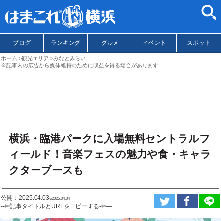
ブログ
ランキング
グルメ
イベント
スポット
ホーム
観光エリア
みなとみらい
※記事内の広告から媒体維持のために収益を得る場合があります
横浜・臨港パークに入場無料セントラルフ
ィールド！音楽フェスの魅力や食・キャラ
クターブースも
公開：2025.04.03
ಇ2025.04.04
--✄記事タイトルとURLをコピーする-✄—