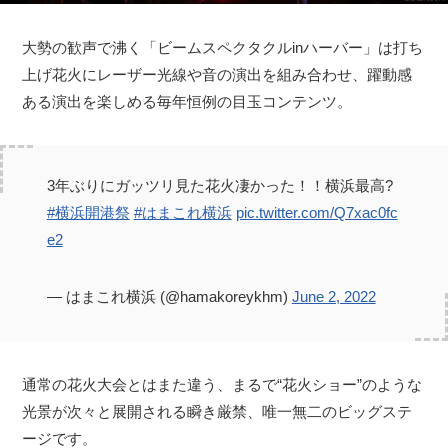
大勢の歓声で沸く「ビームスペクタクルinハーバー」は打ち
上げ花火にレーザー光線や音の演出を組み合わせ、躍動感
ある演出を楽しめる毎年恒例の目玉コンテンツ。
3年ぶりにガッツリ見た花火凄かった！！横浜最高?
#横浜開港祭
#はまこれ横浜
pic.twitter.com/Q7xac0fc
e2
— はまこれ横浜 (@hamakoreykhm)
June 2, 2022
通常の花火大会とはまた違う、まるで“花火ショー”のような
光景が次々と展開される瞬き厳禁、唯一無二のビッグステ
ージです。