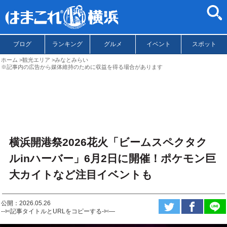
ブログ
ランキング
グルメ
イベント
スポット
ホーム
観光エリア
みなとみらい
※記事内の広告から媒体維持のために収益を得る場合があります
横浜開港祭2026花火「ビームスペクタク
ルinハーバー」6月2日に開催！ポケモン巨
大カイトなど注目イベントも
公開：2026.05.26
--✄記事タイトルとURLをコピーする-✄—