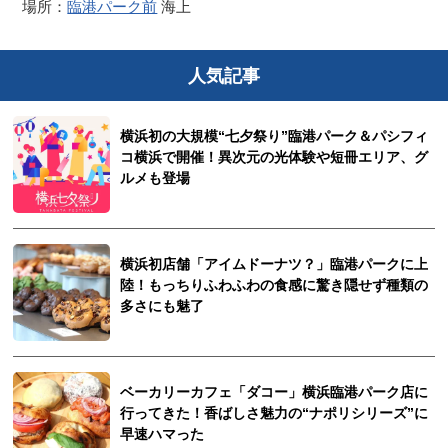
場所：
臨港パーク前
海上
人気記事
横浜初の大規模“七夕祭り”臨港パーク＆パシフィ
コ横浜で開催！異次元の光体験や短冊エリア、グ
ルメも登場
横浜初店舗「アイムドーナツ？」臨港パークに上
陸！もっちりふわふわの食感に驚き隠せず種類の
多さにも魅了
ベーカリーカフェ「ダコー」横浜臨港パーク店に
行ってきた！香ばしさ魅力の“ナポリシリーズ”に
早速ハマった