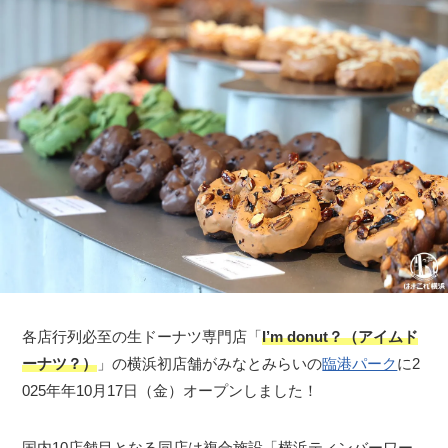
各店行列必至の生ドーナツ専門店「
I’m donut？（アイムド
ーナツ？）
」の横浜初店舗がみなとみらいの
臨港パーク
に2
025年年10月17日（金）オープンしました！
国内10店舗目となる同店は複合施設「横浜ティンバーワー