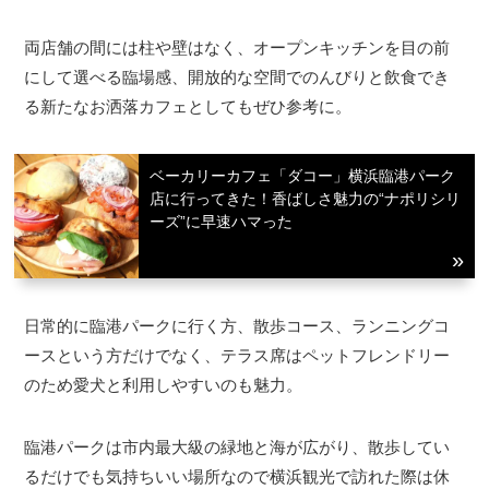
両店舗の間には柱や壁はなく、オープンキッチンを目の前
にして選べる臨場感、開放的な空間でのんびりと飲食でき
る新たなお洒落カフェとしてもぜひ参考に。
ベーカリーカフェ「ダコー」横浜臨港パーク
店に行ってきた！香ばしさ魅力の“ナポリシリ
ーズ”に早速ハマった
日常的に臨港パークに行く方、散歩コース、ランニングコ
ースという方だけでなく、テラス席はペットフレンドリー
のため愛犬と利用しやすいのも魅力。
臨港パークは市内最大級の緑地と海が広がり、散歩してい
るだけでも気持ちいい場所なので横浜観光で訪れた際は休