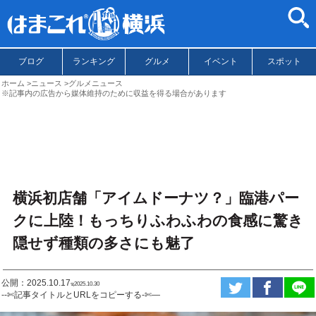
ブログ
ランキング
グルメ
イベント
スポット
ホーム
ニュース
グルメニュース
※記事内の広告から媒体維持のために収益を得る場合があります
横浜初店舗「アイムドーナツ？」臨港パー
クに上陸！もっちりふわふわの食感に驚き
隠せず種類の多さにも魅了
公開：2025.10.17
ಇ2025.10.30
--✄記事タイトルとURLをコピーする-✄—