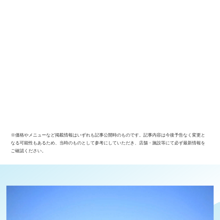
※価格やメニューなど掲載情報はいずれも記事公開時のものです。記事内容は今後予告なく変更と
なる可能性もあるため、当時のものとして参考にしていただき、店舗・施設等にて必ず最新情報を
ご確認ください。