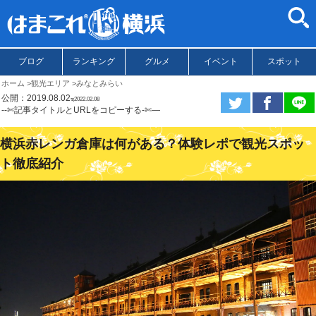
ブログ
ランキング
グルメ
イベント
スポット
ホーム
観光エリア
みなとみらい
公開：2019.08.02
ಇ2022.02.08
--✄記事タイトルとURLをコピーする-✄—
横浜赤レンガ倉庫は何がある？体験レポで観光スポッ
ト徹底紹介