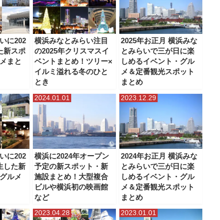
いに202
横浜みなとみらい注目
2025年お正月 横浜みな
た新スポ
の2025年クリスマスイ
とみらいで三が日に楽
メまと
ベントまとめ！ツリー×
しめるイベント・グル
イルミ溢れる冬のひと
メ＆定番観光スポット
とき
まとめ
2024.01.01
2023.12.29
いに202
横浜に2024年オープン
2024年お正月 横浜みな
生した新
予定の新スポット・新
とみらいで三が日に楽
グルメ
施設まとめ！大型複合
しめるイベント・グル
ビルや横浜初の映画館
メ＆定番観光スポット
など
まとめ
2023.04.28
2023.01.01