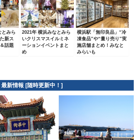
みなとみら
2021年 横浜みなとみら
横浜駅「無印良品」“冷
た新ス
いクリスマスイルミネ
凍食品”や“量り売り”実
＆話題
ーションイベントまと
施店舗まとめ！みなと
め
みらいも
 最新情報 [随時更新中！]