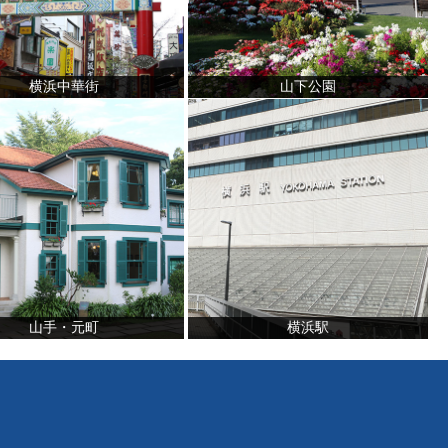
横浜中華街
山下公園
山手・元町
横浜駅