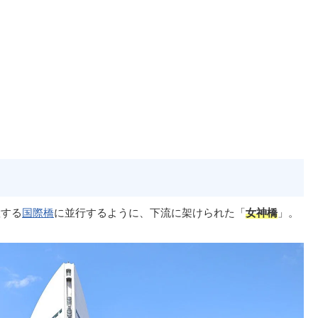
置する
国際橋
に並行するように、下流に架けられた「
女神橋
」。