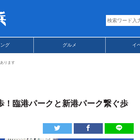
キング
グルメ
イ
あります
歩！臨港パークと新港パーク繋ぐ歩