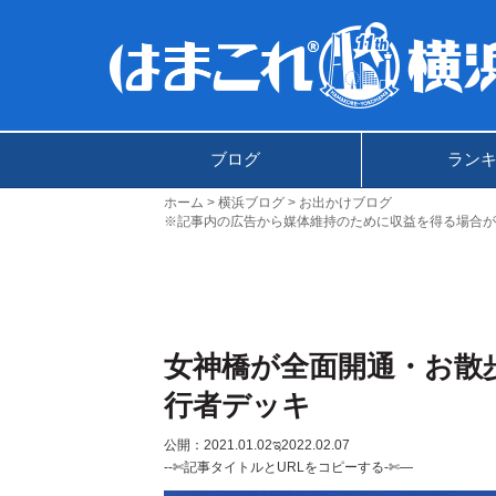
ブログ
ラン
ホーム
横浜ブログ
お出かけブログ
※記事内の広告から媒体維持のために収益を得る場合が
女神橋が全面開通・お散
行者デッキ
公開：2021.01.02
ಇ2022.02.07
--✄記事タイトルとURLをコピーする-✄—