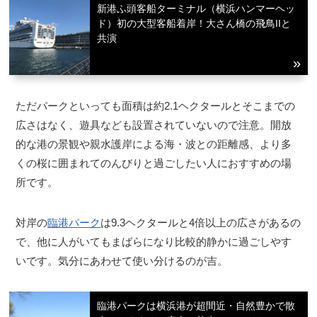
新港ふ頭客船ターミナル（横浜ハンマーヘッ
ド）初の大型客船着岸！大さん橋の飛鳥IIと
共演
ただパークといっても面積は約2.1ヘクタールとそこまでの
広さはなく、遊具なども設置されていないので注意。開放
的な港の景観や親水護岸による海・波との距離感、より多
くの桜に囲まれてのんびりと過ごしたい人におすすめの場
所です。
対岸の
臨港パーク
は9.3ヘクタールと4倍以上の広さがあるの
で、他に人がいてもまばらになり比較的静かに過ごしやす
いです。気分にあわせて使い分けるのが吉。
臨港パークは横浜港が超間近・自然豊かで散