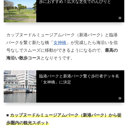
歩におすすめ！広大な芝生でのんびりと
カップヌードルミュージアムパーク（新港パーク）と臨港
パークを繋ぐ新たな橋「
女神橋
」が完成したら海沿いを信
号なしでスムーズに移動ができるようになるので、
最高の
海沿い散歩コース
となりそうです。
臨港パークと新港パーク繋ぐ歩行者デッキ名
「女神橋」に決定
■
カップヌードルミュージアムパーク（新港パーク）から徒
歩圏内の観光スポット