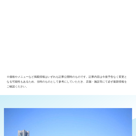
※価格やメニューなど掲載情報はいずれも記事公開時のものです。記事内容は今後予告なく変更と
なる可能性もあるため、当時のものとして参考にしていただき、店舗・施設等にて必ず最新情報を
ご確認ください。