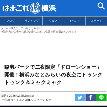
ブログ
ランキング
グルメ
イベント
スポット
ホーム
観光エリア
みなとみらい
※記事内の広告から媒体維持のために収益を得る場合があります
臨港パークで二夜限定「ドローンショー」
開催！横浜みなとみらいの夜空にトゥンク
トゥンク＆ミャクミャク
公開：2026.02.25
ಇ2026.03.10
--✄記事タイトルとURLをコピーする-✄—