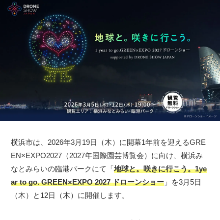
横浜市は、2026年3月19日（木）に開幕1年前を迎えるGRE
EN×EXPO2027（2027年国際園芸博覧会）に向け、横浜み
なとみらいの臨港パークにて「
地球と。咲きに行こう。1ye
ar to go. GREEN×EXPO 2027 ドローンショー
」を3月5日
（木）と12日（木）に開催します。