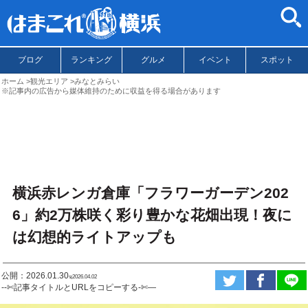
ブログ
ランキング
グルメ
イベント
スポット
ホーム
観光エリア
みなとみらい
※記事内の広告から媒体維持のために収益を得る場合があります
横浜赤レンガ倉庫「フラワーガーデン202
6」約2万株咲く彩り豊かな花畑出現！夜に
は幻想的ライトアップも
公開：2026.01.30
ಇ2026.04.02
--✄記事タイトルとURLをコピーする-✄—