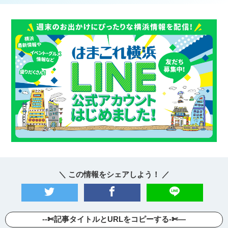
＼ この情報をシェアしよう！ ／
--✄記事タイトルとURLをコピーする-✄—