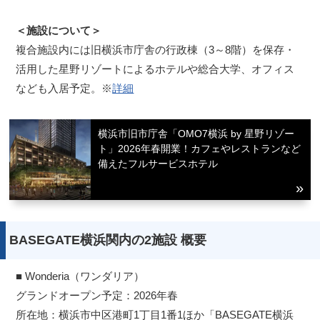
＜施設について＞
複合施設内には旧横浜市庁舎の行政棟（3～8階）を保存・
活用した星野リゾートによるホテルや総合大学、オフィス
なども入居予定。※
詳細
横浜市旧市庁舎「OMO7横浜 by 星野リゾー
ト」2026年春開業！カフェやレストランなど
備えたフルサービスホテル
BASEGATE横浜関内の2施設 概要
■ Wonderia（ワンダリア）
グランドオープン予定：2026年春
所在地：横浜市中区港町1丁目1番1ほか「BASEGATE横浜