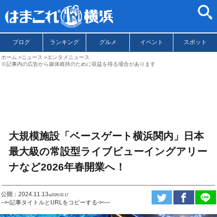
ブログ
ランキング
グルメ
イベント
スポット
ホーム
ニュース
エンタメニュース
※記事内の広告から媒体維持のために収益を得る場合があります
大規模施設「ベースゲート横浜関内」日本
最大級の常設型ライブビューイングアリー
ナなど2026年春開業へ！
公開：2024.11.13
ಇ2026.02.17
--✄記事タイトルとURLをコピーする-✄—