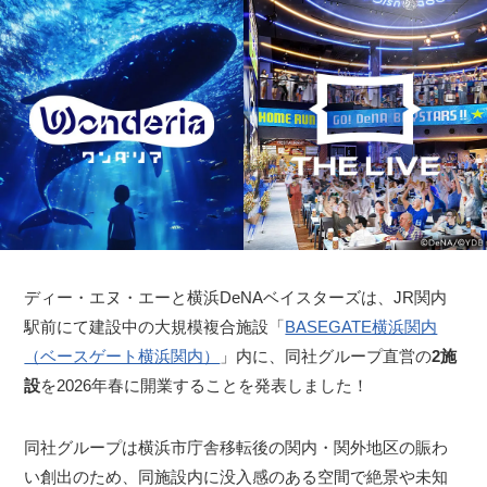
ディー・エヌ・エーと横浜DeNAベイスターズは、JR関内
駅前にて建設中の大規模複合施設「
BASEGATE横浜関内
（ベースゲート横浜関内）
」内に、同社グループ直営の
2施
設
を2026年春に開業することを発表しました！
同社グループは横浜市庁舎移転後の関内・関外地区の賑わ
い創出のため、同施設内に没入感のある空間で絶景や未知