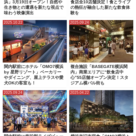
浜」3月19日オープン！自然や
食店全10店舗決定！食とライブ
生き物との遭遇を新たな視点で
の熱狂が融合した新たな飲食体
味わう映像演出
験を
2025.10.22
2025.09.24
関内駅前にホテル「OMO7横浜
複合施設「BASEGATE横浜関
by 星野リゾート」ベーカリー
内」商業エリアに“飲食店中
やダイニング、屋上テラスや愛
心”55店舗オープン決定！スタ
犬OKの客室も！
ジアム横バル街も
2025.09.24
2025.04.22