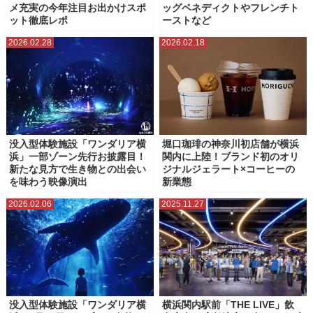
メ充実の今年注目お出かけスポ
ッグベネディクトやフレンチト
ット徹底レポ
ーストなど
2026.02.28
2026.02.18
没入型体験施設「ワンダリア横
堀口珈琲の神奈川初店舗が横浜
浜」一部ゾーン先行お披露目！
関内に上陸！ブランド初のオリ
新たな見方で生き物との出会い
ジナルジェラート×コーヒーの
を味わう映像演出
新業態
2026.02.06
2025.11.27
没入型体験施設「ワンダリア横
横浜関内駅前「THE LIVE」飲