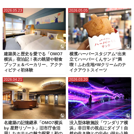
ニュウマン横浜
フード アンド タイム イセタン ヨコハマ
2026.05.23
2026.05.05
ベースゲート横浜関内
マークイズみなとみらい
マリンアンドウォークヨコハマ
ラクシスフロント（横浜市役所）
ららぽーと横浜
ランドマークプラザ
ルミネ横浜
三井アウトレットパーク横浜ベイサイド
星天クレイ
横浜グランゲート
建築美と歴史を愛でる「OMO7
横濱ハーバースタジアム“出来
横浜」宿泊記！夜の眺望や朝食
立てハーバーくんサンド”満
横浜ジョイナス
横浜シンフォステージ
横浜ティンバーワーフ
ブッフェ＆ベーカリー、アクテ
喫！ふわ生地×Wクリームのテ
ィビティ初体験
イクアウトスイーツ
横浜ビブレ
横浜ベイクォーター
横浜ポルタ
横浜モアーズ
2026.04.21
2026.03.20
横浜ワールドポーターズ
横浜高島屋
ベーカリースクエア（横浜高島屋）
横濱ゲートタワー
名建築の記憶継承「OMO7横浜
没入型体験施設「ワンダリア横
by 星野リゾート」旧市庁舎活
浜」非日常の視点にダイブ！自
用したホテルの魅力探索！初の
然や生き物との出会い味わう映