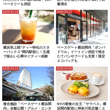
ベーカリーも併設
像演出
2026.03.18
2026.03.17
横浜初上陸“ティー特化のスタ
ベースゲート横浜関内「ポンパ
ーバックス”関内駅前に！五感
ドウル」イートイン併設で焼き
で味わい心華やぐティー体験
たてパンやフードも充実！限定
エコバッグも
2026.03.14
2026.03.04
複合施設「ベースゲート横浜関
NYの朝食の女王「サラベス」横
内」全貌公開！グルメ・エンタ
浜関内駅前に神奈川初店舗！エ