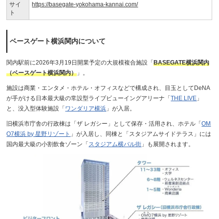
サイ
https://basegate-yokohama-kannai.com/
ト
ベースゲート横浜関内について
関内駅前に2026年3月19日開業予定の大規模複合施設「
BASEGATE横浜関内
（ベースゲート横浜関内）
」。
施設は商業・エンタメ・ホテル・オフィスなどで構成され、目玉としてDeNA
が手がける日本最大級の常設型ライブビューイングアリーナ「
THE LIVE
」
と、没入型体験施設「
ワンダリア横浜
」が入居。
旧横浜市庁舎の行政棟は「ザ レガシー」として保存・活用され、ホテル「
OM
O7横浜 by 星野リゾート
」が入居し、同棟と「スタジアムサイドテラス」には
国内最大級の小割飲食ゾーン「
スタジアム横バル街
」も展開されます。