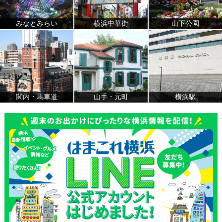
みなとみらい
横浜中華街
山下公園
関内・馬車道
山手・元町
横浜駅