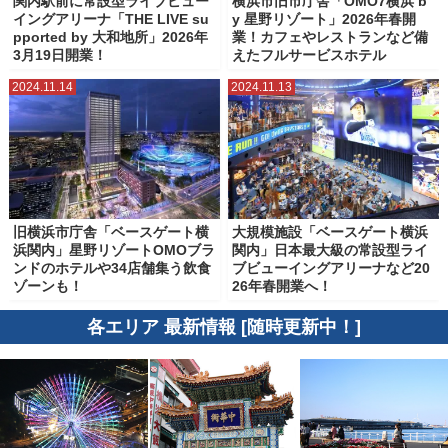
関内駅前に常設型ライブビュー
横浜市旧市庁舎「OMO7横浜 b
イングアリーナ「THE LIVE su
y 星野リゾート」2026年春開
pported by 大和地所」2026年
業！カフェやレストランなど備
3月19日開業！
えたフルサービスホテル
2024.11.14
2024.11.13
旧横浜市庁舎「ベースゲート横
大規模施設「ベースゲート横浜
浜関内」星野リゾートOMOブラ
関内」日本最大級の常設型ライ
ンドのホテルや34店舗集う飲食
ブビューイングアリーナなど20
ゾーンも！
26年春開業へ！
各エリア 最新情報 [随時更新中！]