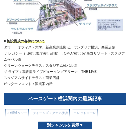
■
施設構成の各棟について
タワー：オフィス・大学、新産業創造拠点、ワンダリア横浜、商業店舗
ザ レガシー（旧横浜市庁舎行政棟）：OMO7横浜 by 星野リゾート・スタジア
ム横バル街
グリーンウォークテラス：スタジアム横バル街
ザ ライブ：常設型ライブビューイングアリーナ「THE LIVE」
スタジアムサイドテラス：商業店舗
ビジターフロント：観光案内所
ベースゲート横浜関内の最新記事
JR横浜タワー
クイーンズスクエア横浜
コレットマーレ
ザ ヨコハマ フロント
シァル（CIAL）横浜
スカイビル
そごう横浜店
別ジャンルを表示▼