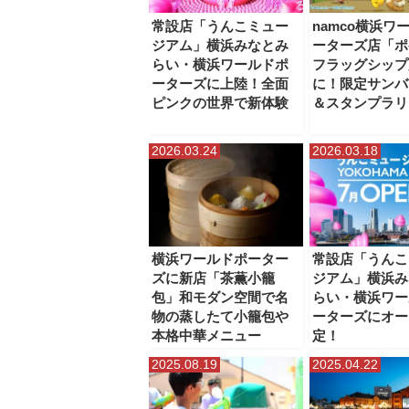
横浜ティンバーワーフ
横浜ビブレ
横浜ベイクォ
常設店「うんこミュー
namco横浜ワ
ジアム」横浜みなとみ
ーターズ店「ポ
ベーカリースクエア（横浜高島屋）
らい・横浜ワールドポ
フラッグシップ
ーターズに上陸！全面
に！限定サンバ
横濱ゲートタワー
ピンクの世界で新体験
＆スタンプラリ
2026.03.24
2026.03.18
横浜ワールドポーター
常設店「うんこ
ズに新店「茶薫小籠
ジアム」横浜み
包」和モダン空間で名
らい・横浜ワー
物の蒸したて小籠包や
ーターズにオー
本格中華メニュー
定！
2025.08.19
2025.04.22