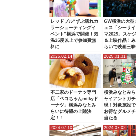
レッドブル“ずぶ濡れカ
GW横浜の大型
ラーシューティングイ
ェス「シーサイ
ベント”横浜で開催！気
マ2025」スケ
温35度以上で参加費無
＆上映作品！み
料に
らいで映画三昧
2025.02.14
2025.01.31
不二家のドーナツ専門
横浜みなとみら
店「ペコちゃんmilkyド
ャイアントガチ
ーナツ」横浜みなとみ
現！対象施設で
らいに待望の上陸決
お得なグルメチ
定！！
当たる
2024.07.10
2024.07.02