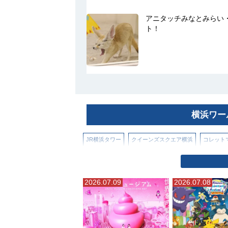
アニタッチみなとみらい
ト！
横浜ワー
JR横浜タワー
クイーンズスクエア横浜
コレット
そごう横浜店
ニュウマン横浜
フード アンド タイ
2026.07.09
2026.07.08
マリンアンドウォークヨコハマ
ラクシスフロント（
三井アウトレットパーク横浜ベイサイド
星天クレイ