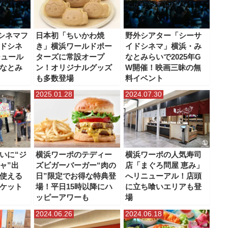
シネマフ
日本初「ちいかわ焼
野外シアター「シーサ
ドシネ
き」横浜ワールドポー
イドシネマ」横浜・み
ジュール
ターズに常設オープ
なとみらいで2025年G
なとみ
ン！オリジナルグッズ
W開催！映画三昧の無
も多数登場
料イベント
2025.01.28
2024.07.30
いに“ジ
横浜ワーポのテディー
横浜ワーポの人気寿司
ャ”出
ズビガーバーガー“肉の
店「まぐろ問屋 恵み」
使える
日”限定でお得な特典登
へリニューアル！店頭
ケット
場！平日15時以降にハ
に立ち喰いエリアも登
ッピーアワーも
場
2024.06.26
2024.06.18