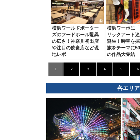
横浜ワールドポーター
横浜ワーポに「
ズのフードホール驚異
リックアート迷
の広さ！神奈川初出店
誕生！時空を探
や注目の飲食店など現
旅をテーマに5
地レポ
の作品大集結
1
2
3
4
5
6
各エリア
観光ガイド
ランキング
ブログ記事