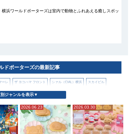
・横浜ワールドポーターズは室内で動物とふれあえる癒しスポッ
ルドポーターズの最新記事
マーレ
ザ ヨコハマ フロント
シァル（CIAL）横浜
スカイビル
別ジャンルを表示▼
ム イセタン ヨコハマ
ベースゲート横浜関内
マークイズみなとみらい
2026.06.23
2026.03.30
横浜市役所）
ららぽーと横浜
ランドマークプラザ
ルミネ横浜
横浜グランゲート
横浜ジョイナス
横浜シンフォステージ