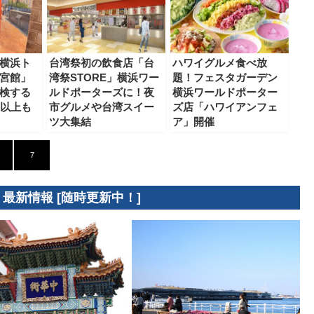
横浜ト
台湾祭初の飲食店「台
ハワイグルメ食べ放
宮館」
湾祭STORE」横浜ワー
題！フェスタガーデン
検する
ルドポーターズに！夜
横浜ワールドポーター
0以上も
市グルメや台湾スイー
ズ店「ハワイアンフェ
ツ大集結
ア」開催
7
 最新情報 [随時更新中！]