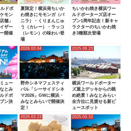
ーター
横浜ポルタ
横浜モアーズ
横浜ワールドポーターズ
横浜高島屋
ールドポ
夏限定！横浜発ちいか
ちいかわ焼き横浜ワー
ケモン
わ焼きにモモンガ（バ
ルドポーターズ店オー
店舗」
ニラ）・くりまんじゅ
プン1周年記念！新キャ
イザー
う（カレー）・ラッコ
ラクターのちいかわ焼
ー開催
（レモン）の味わい登
き3種順次登場
場
2026.03.04
2025.08.23
ミュー
野外シネマフェスティ
横浜ワールドポーター
なとみ
バル「シーサイドシネ
ズ屋上デッキからの眺
ルドポ
マ2026」GWに横浜・
め絶景！みなとみらい
プン決
みなとみらいで開催決
全方位に見渡せる新ビ
定！
ュースポット
2025.03.23
2025.03.10