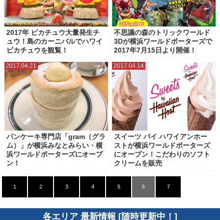
2017年 ピカチュウ大量発生チ
不思議の森のトリックワールド
ュウ！島のカーニバルでハワイ
3Dが横浜ワールドポーターズで
ピカチュウを観覧！
2017年7月15日より開催！
2017.04.21
2017.04.14
パンケーキ専門店「gram（グラ
スイーツ バイ ハワイアンホー
ム）」が横浜みなとみらい・横
ストが横浜ワールドポーターズ
浜ワールドポーターズにオープ
にオープン！こだわりのソフト
ン！
クリームを販売
1
2
3
4
5
6
7
各エリア 最新情報 [随時更新中！]