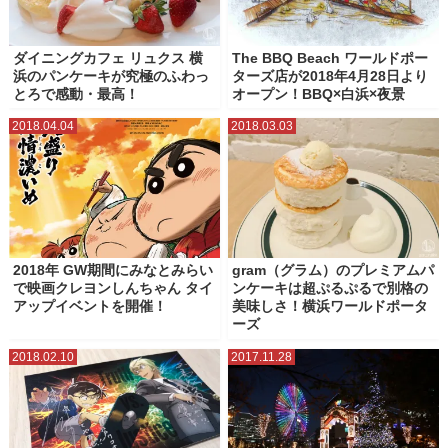
ダイニングカフェ リュクス 横
The BBQ Beach ワールドポー
浜のパンケーキが究極のふわっ
ターズ店が2018年4月28日より
とろで感動・最高！
オープン！BBQ×白浜×夜景
2018.04.04
2018.03.03
2018年 GW期間にみなとみらい
gram（グラム）のプレミアムパ
で映画クレヨンしんちゃん タイ
ンケーキは超ぷるぷるで別格の
アップイベントを開催！
美味しさ！横浜ワールドポータ
ーズ
2018.02.10
2017.11.28