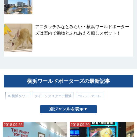
アニタッチみなとみらい・横浜ワールドポーター
ズは室内で動物とふれあえる癒しスポット！
横浜ワールドポーターズの最新記事
JR横浜タワー
クイーンズスクエア横浜
コレットマーレ
ザ ヨコハマ フロント
シァル（CIAL）横浜
スカイビル
そごう横浜店
別ジャンルを表示▼
ニュウマン横浜
フード アンド タイム イセタン ヨコハマ
2018.09.25
2018.09.20
ベースゲート横浜関内
マークイズみなとみらい