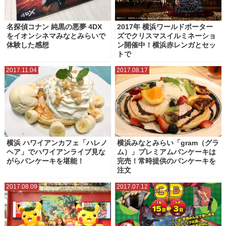
名探偵コナン 純黒の悪夢 4DX
2017年 横浜ワールドポーター
をイオンシネマみなとみらいで
ズでクリスマスイルミネーショ
体験した感想
ン開催中！横浜赤レンガとセッ
トで
2017.11.04
2017.08.17
横浜 ハワイアンカフェ「ハレノ
横浜みなとみらい「gram（グラ
ヘア」でハワイアンライブ見な
ム）」プレミアムパンケーキは
がらパンケーキを堪能！
完売！常時提供のパンケーキを
注文
2017.08.09
2017.07.12