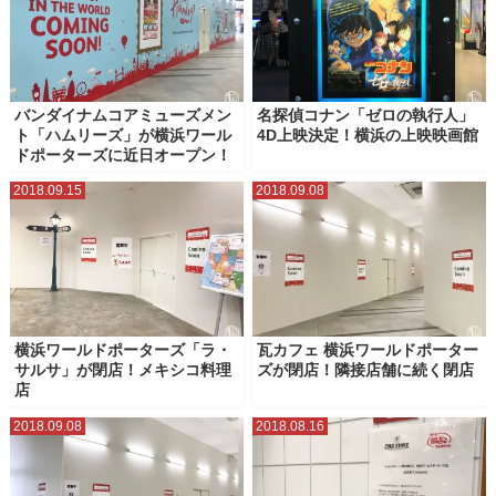
マリンアンドウォークヨコハマ
ラクシスフロント（横浜市役所）
ららぽーと横浜
ランドマークプラザ
ルミネ横浜
三井アウトレットパーク横浜ベイサイド
星天クレイ
横浜グランゲート
バンダイナムコアミューズメン
名探偵コナン「ゼロの執行人」
ト「ハムリーズ」が横浜ワール
4D上映決定！横浜の上映映画館
横浜ジョイナス
横浜シンフォステージ
横浜ティンバーワーフ
ドポーターズに近日オープン！
横浜ビブレ
横浜ベイクォーター
横浜ポルタ
横浜モアーズ
2018.09.15
2018.09.08
横浜ワールドポーターズ
横浜高島屋
ベーカリースクエア（横浜高島屋）
横濱ゲートタワー
横浜ワールドポーターズ「ラ・
瓦カフェ 横浜ワールドポーター
サルサ」が閉店！メキシコ料理
ズが閉店！隣接店舗に続く閉店
店
2018.09.08
2018.08.16