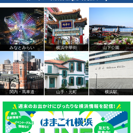
みなとみらい
横浜中華街
山下公園
関内・馬車道
山手・元町
横浜駅