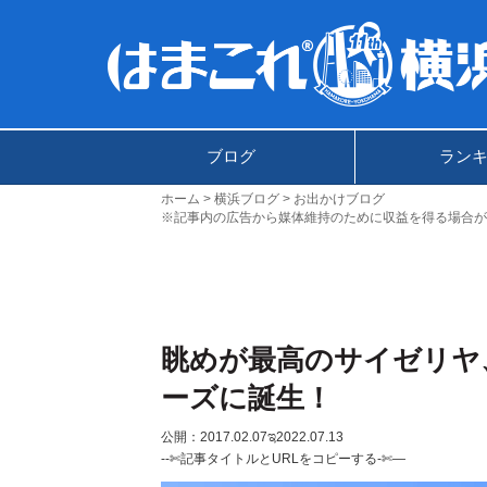
ブログ
ラン
ホーム
横浜ブログ
お出かけブログ
※記事内の広告から媒体維持のために収益を得る場合が
眺めが最高のサイゼリヤ
ーズに誕生！
公開：2017.02.07
ಇ2022.07.13
--✄記事タイトルとURLをコピーする-✄—