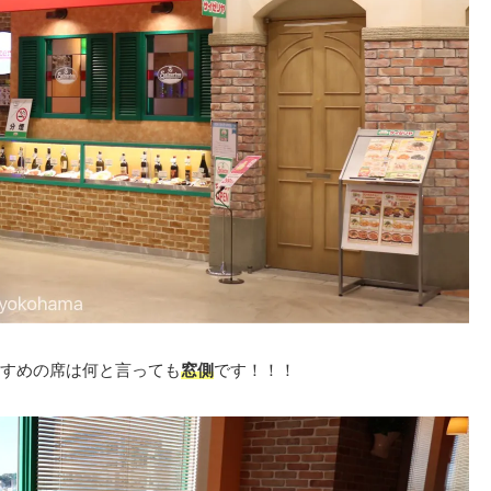
すめの席は何と言っても
窓側
です！！！