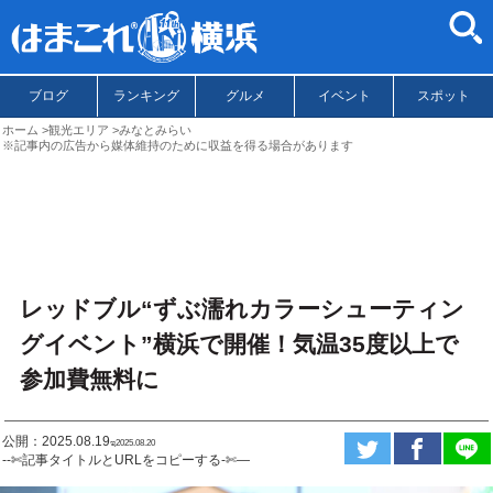
ブログ
ランキング
グルメ
イベント
スポット
ホーム
観光エリア
みなとみらい
※記事内の広告から媒体維持のために収益を得る場合があります
レッドブル“ずぶ濡れカラーシューティン
グイベント”横浜で開催！気温35度以上で
参加費無料に
公開：2025.08.19
ಇ2025.08.20
--✄記事タイトルとURLをコピーする-✄—