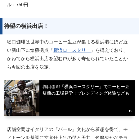
ル：750円
待望の横浜出店！
堀口珈琲は世界中のコーヒー生豆が集まる横浜港にほど近
い新山下に焙煎拠点「
横浜ロースタリー
」を構えており、
かねてから横浜出店を望む声が多く寄せられていたことか
ら今回の出店を決定。
堀口珈琲「横浜ロースタリー」でコーヒー豆
焙煎の工場見学！ブレンディング体験なども
店舗空間はイタリアの「バール」文化から着想を得て、モ
ノトーンを基調に左官仕上げの壁と天井、色鮮やかなテラ