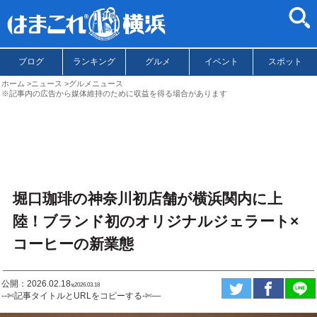
ブログ
ランキング
グルメ
イベント
スポット
ホーム
ニュース
グルメニュース
※記事内の広告から媒体維持のために収益を得る場合があります
堀口珈琲の神奈川初店舗が横浜関内に上
陸！ブランド初のオリジナルジェラート×
コーヒーの新業態
公開：2026.02.18
ಇ2026.03.18
--✄記事タイトルとURLをコピーする-✄—