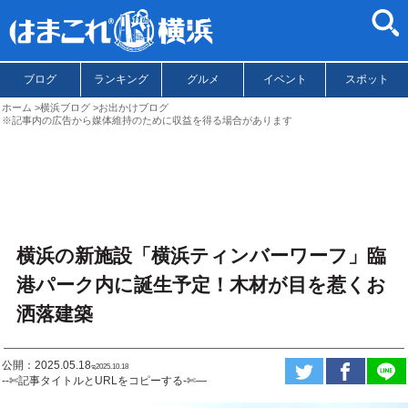
ブログ
ランキング
グルメ
イベント
スポット
ホーム
横浜ブログ
お出かけブログ
※記事内の広告から媒体維持のために収益を得る場合があります
横浜の新施設「横浜ティンバーワーフ」臨
港パーク内に誕生予定！木材が目を惹くお
洒落建築
公開：2025.05.18
ಇ2025.10.18
--✄記事タイトルとURLをコピーする-✄—